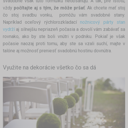
svadobné však túto formulku neobsahujú. A tak, pre istotu,
vždy
počítajte aj s tým, že môže pršať
. Ak chcete mať stoj
čo stoj svadbu vonku, pomôžu vám svadobné stany.
Napríklad oceľový rýchlorozkladací
nožnicový párty stan
vydrží
aj silnejšiu nepriazeň počasia a dovolí vám zabávať sa
rovnako, ako by ste boli vnútri v podniku. Pokiaľ je však
počasie naozaj proti tomu, aby ste sa vzali suchí, majte v
talóne aj možnosť preniesť svadobnú hostinu dovnútra.
Využite na dekorácie všetko čo sa dá