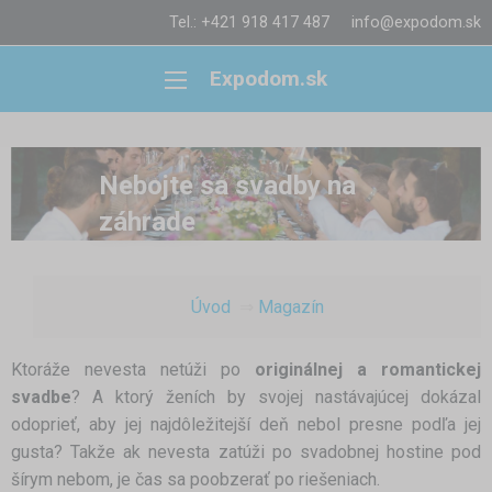
Tel.: +421 918 417 487
info@expodom.sk
Expodom.sk
Nebojte sa svadby na
záhrade
Úvod
Magazín
Ktoráže nevesta netúži po
originálnej a romantickej
svadbe
? A ktorý ženích by svojej nastávajúcej dokázal
odoprieť, aby jej najdôležitejší deň nebol presne podľa jej
gusta? Takže ak nevesta zatúži po svadobnej hostine pod
šírym nebom, je čas sa poobzerať po riešeniach.