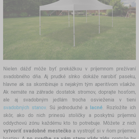
Nielen dážď môže byť prekážkou v príjemnom prežívaní
svadobného dňa. Aj prudké slnko dokáže narobiť paseku,
hlavne ak sa skombinuje s nejakým tým aperitívom všakže.
Ak nemáte na záhrade dostatok stromov, doprajte hosťom,
ale aj svadobným jedlám trocha osvieženia v tieni
svadobných stanov
. Sú jednoduché a
lacné
. Rozložíte ich
skôr, ako do nich prinesú stoličky a poskytnú príjemnú
oddychovú zónu každému kto to potrebuje. Môžete z nich
vytvoriť svadobné mestečko
a vystrojiť si v ňom príjemnú
hostinu. A
po svadbe sa vám stany vždy zídu
, pretože by