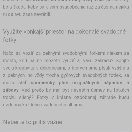
bola škoda, keby sa k vám svadobčania raz za čas na nejakú
tú oslavu zasa nevrátili.
Využite vonkajší priestor na dokonalé svadobné
fotky
Načo sa voziť za peknými svadobnými fotkami niekam za
mesto, keď na ne môžete využiť aj vašu záhradu? Spojte
svoju kreativitu s dekoráciami, o ktorých sme písali vyššie a
z pekných, no vždy trocha gýčových svadobných fotiek, sa
môžu stať
spomienky plné originálnych nápadov a
zábavy
. Veď prečo by mal byť nevestin úsmev na fotkách
trochu silený? Fotky v krásne ozdobenej záhrade budú
ozdobou každého svadobného albumu.
Neberte to príliš vážne