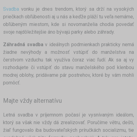
Svadba
vonku je dnes trendom, ktorý sa drží na vysokých
priečkach obľúbenosti aj u nás a keďže pláží tu veľa nemáme,
obľúbeným miestom, kde si novomanželia chodia povedať
svoje najdôležitejšie áno bývajú parky alebo záhrady.
Záhradná svadba
v ideálnych podmienkach prakticky nemá
žiadne nevýhody a možnosť vstúpiť do manželstva na
čerstvom vzduchu tak využíva čoraz viac ľudí. Ak sa aj vy
rozhodujete či vstúpiť do stavu manželského pod klenbou
modrej oblohy, pridávame pár postrehov, ktoré by vám mohli
pomôcť.
Majte vždy alternatívu
Letná svadba v príjemnom počasí je vysnívaným ideálom,
ktorý sa však nie vždy dá zrealizovať. Poručíme větru, dešti,
žiaľ fungovalo iba budovateľských príručkách socializmu, tie