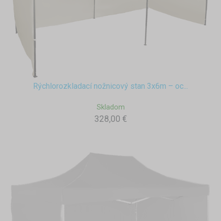
Rýchlorozkladací nožnicový stan 3x6m – oc...
Skladom
328,00 €