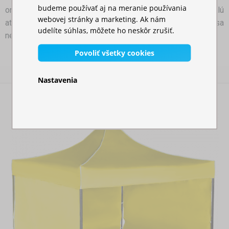
budeme používať aj na meranie používania
oni sa vám za to poďakujú tým, že vytvoria dokonalú
webovej stránky a marketing. Ak nám
atmosféru lásky a pohody. Nestavajte steny tam, kde sa
udelíte súhlas, môžete ho neskôr zrušiť.
nehodia.
Povoliť všetky cookies
Nastavenia