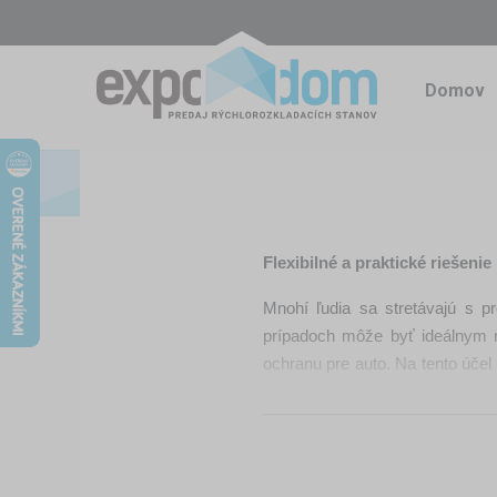
Domov
Flexibilné a praktické riešeni
Mnohí ľudia sa stretávajú s 
prípadoch môže byť ideálnym r
ochranu pre auto. Na tento účel
áut.
Prečo je skladací párty stan 
Skladacie (pop-up) stany majú ľ
alebo aj na dočasných miesta