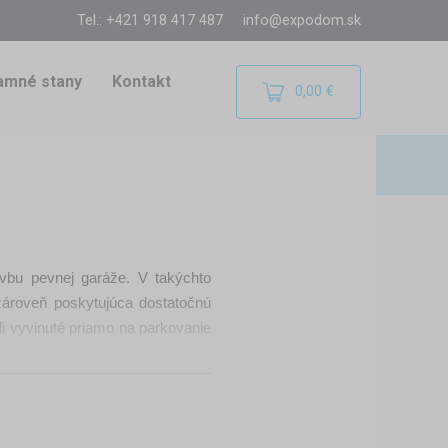
Tel.: +421 918 417 487
info@expodom.sk
amné stany
Kontakt
0,00 €
vbu pevnej garáže. V takýchto
zároveň poskytujúca dostatočnú
li vyvinuté priamo na parkovanie
ýchlo postaviť na záhrade, dvore
 sa stávajú ideálnou mobilnou