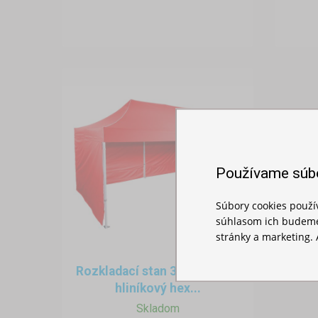
Používame súb
Súbory cookies použ
súhlasom ich budeme
stránky a marketing. 
Rozkladací stan 3x6m - Profi
hliníkový hex...
Skladom