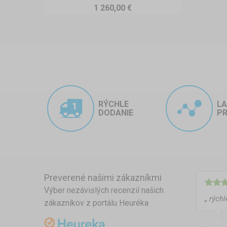
1 260,00 €
Kedy je takýto stan ideálny n
Dočasná alebo sezónna o
Ak je potrebné chrániť auto
(napr. uskladnenie veterána 
Pre víkendové domy a cha
Tam, kde nie je pevná garáž
RÝCHLE
L
DODANIE
PR
priebehu pár minút a mimo
Na stavbách a dočasných 
Mnoho odborníkov využíva m
priemyselných areáloch či
Preverené našimi zákazníkmi
Na špeciálne podujatia:
Výber nezávislých recenzií našich
„ rých
Pri stretnutiach automobil
zákazníkov z portálu Heuréka
vozidiel – poskytujú tieň a