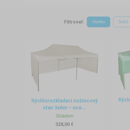
garážou.
Filtrovať:
Všetko
3x4,5
Rých
Rýchlorozkladací nožnicový
stan 3x6m – oce...
Skladom
328,00 €