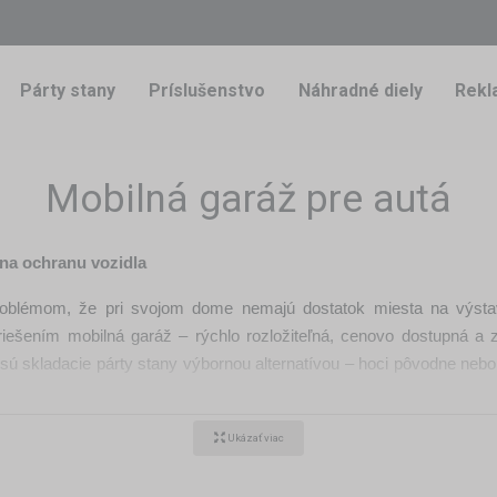
Párty stany
Príslušenstvo
Náhradné diely
Rekl
Mobilná garáž pre autá
e na ochranu vozidla
problémom, že pri svojom dome nemajú dostatok miesta na výsta
iešením mobilná garáž – rýchlo rozložiteľná, cenovo dostupná a 
 sú skladacie párty stany výbornou alternatívou – hoci pôvodne nebo
dobrým riešením ako garáž pre auto?
Ukázať viac
ahkú, no zároveň stabilnú konštrukciu, ktorú možno jednoducho a r
ch. Väčšie modely dokážu pohodlne pojať celé auto – vďaka čomu