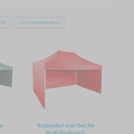
a 50
Oceľová konštrukcia
m -
Rozkladací stan 3x4,5m -
Profi hliníkový h...