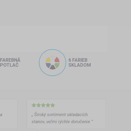
 v prípade sezónneho využitia
, krúpy), sa dá stan postaviť v
FAREBNÁ
6 FARIEB
POTLAČ
SKLADOM
vozidlá na stavbách, v
ma
„ Široký sortiment skladacích
ú na ochranu a prezentáciu
stanov, veľmi rýchle doručenie ”