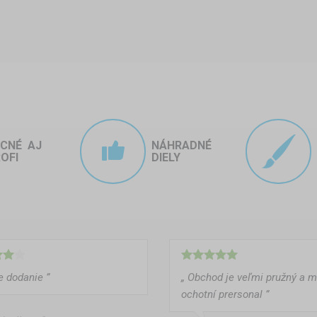
a uskladnenie auta?
chrana:
 len na určitý čas – napríklad na chate, počas stavebných prác alebo
na zimu) – skladací stan je ideálnou voľbou.
ty:
, ale chceme vozidlo chrániť pred nepriaznivým počasím (slnko, dážď
ACNÉ AJ
NÁHRADNÉ
OFI
DIELY
 sezóny zaberá minimum miesta.
miestach:
obilné stany ako pracovné parkovanie alebo dočasné úložisko pre 
 na poľnohospodárskych pozemkoch.
le dodanie ”
„ Obchod je veľmi pružný a 
ových nadšencov, výstavách alebo pretekoch sa stany často využívaj
ochotní prersonal ”
j ochranu pred dažďom.