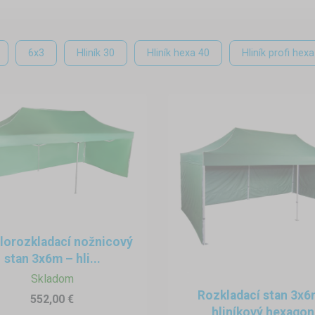
6x3
Hliník 30
Hliník hexa 40
Hliník profi hex
lorozkladací nožnicový
stan 3x6m – hli...
Skladom
Rozkladací stan 3x6
552,00 €
hliníkový hexagon