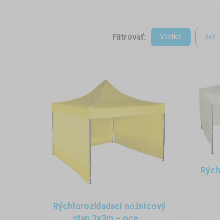
kajakov a kanoe na splavy r
vodných bicyklov a paddleb
Filtrovať:
Všetko
3x3
masiek, plutiev, viest a zác
Na takýchto miestach je kľúčo
náradia a bez potreby ďalšieho
slnku, tak aj pri premenlivom po
Stan s potlačou (napr. logo pož
– viditeľný z pláže, cyklotrasy a
Požičovňa bicyklov, kolobežie
Rých
Požičovne sa čoraz častejšie ob
chodníkoch či železničných stan
Rýchlorozkladací nožnicový
stan 3x3m – oce...
miesto na prevzatie a vráte