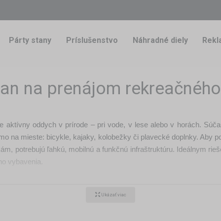
Párty stany
Príslušenstvo
Náhradné diely
Rekl
tan na prenájom rekreačného
re aktívny oddych v prírode – pri vode, v lese alebo v horách. Súč
mo na mieste: bicykle, kajaky, kolobežky či plavecké doplnky. Aby podn
ám, potrebujú ľahkú, mobilnú a funkčnú infraštruktúru. Ideálnym ri
ho vybavenia.
zere alebo rieke
Ukázať viac
 záujem o prenájom: