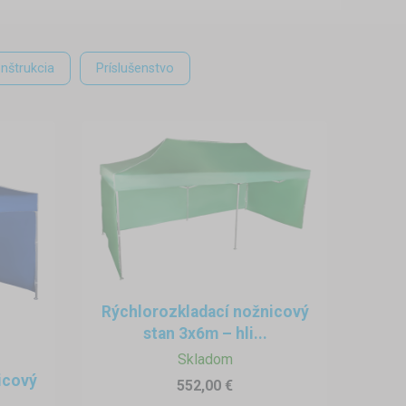
nštrukcia
Príslušenstvo
dá postaviť za pár minút – bez
eny sa stan osvedčí ako v plnom
slúži ako výborný orientačný bod
Rýchlorozkladací nožnicový
stan 3x6m – hli...
koch, cyklotrasách, turistických
Skladom
trum:
icový
552,00 €