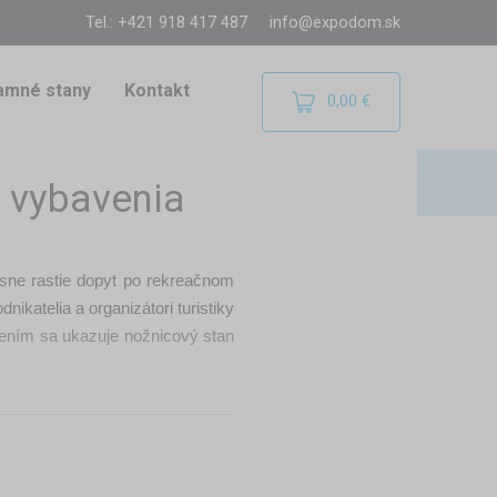
Tel.: +421 918 417 487
info@expodom.sk
amné stany
Kontakt
0,00 €
 vybavenia
asne rastie dopyt po rekreačnom
ikatelia a organizátori turistiky
ešením sa ukazuje nožnicový stan