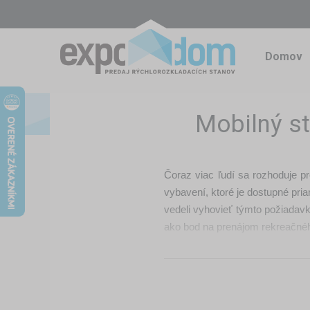
Domov
Mobilný s
Čoraz viac ľudí sa rozhoduje p
vybavení, ktoré je dostupné pria
vedeli vyhovieť týmto požiadavk
ako bod na prenájom rekreačné
Mobilná požičovňa pri mori, ja
Počas letnej sezóny je najväčší