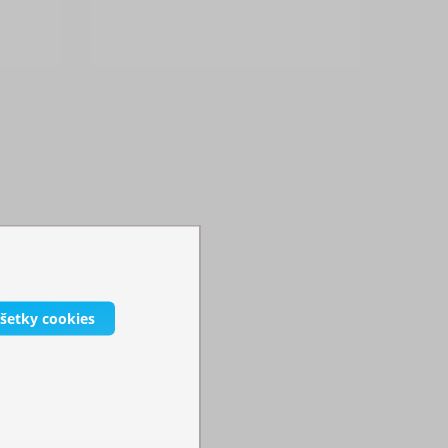
závislosti od rozsahu prevádzky.
lnky či lavičky pre zákazníkov.
všetky cookies
ným závažiam