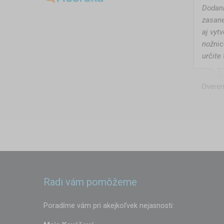
Dodani
zasane
aj vyt
nožnic
určite 
Overen
Radi vám pomôžeme
Poradíme vám pri akejkoľvek nejasnosti: