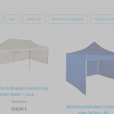
iek,
oardov (SUP) na jazerách,
6x3
Hliník 30
Kotvenia a závažia
Oceľová ko
hranných bójí na plážach pri mori.
vá jednoduchosť montáže a rýchla prevádzka. Nožnicový stan sa 
 personálu. Vďaka vodeodolnej plachte a možnosti pridať bočné st
časí.
ičovne, telefónne číslo alebo grafika so symbolmi vybavenia) navyše 
lebo parkoviska.
k a športového vybavenia v teréne
lorozkladací nožnicový
stan 3x6m – oce...
javujú nielen v dovolenkových strediskách, ale aj pri mestských par
Skladom
iciach. V takýchto prípadoch stan slúži ako mobilné zákaznícke cen
Rýchlorozkladací nožn
328,00 €
stan 3x3m – hli...
nie vybavenia,