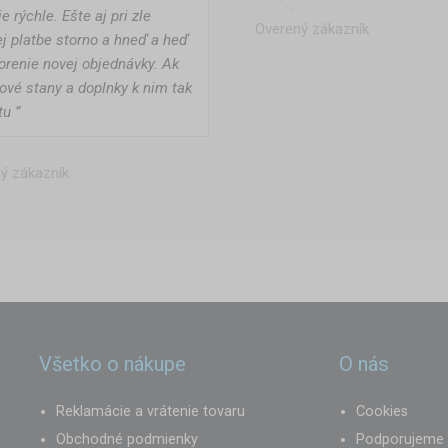
e rýchle. Ešte aj pri zle
Overený zákazník
j platbe storno a hneď a heď
vorenie novej objednávky. Ak
ové stany a doplnky k nim tak
tu ”
ý zákazník
Všetko o nákupe
O nás
Reklamácie a vrátenie tovaru
Cookies
Obchodné podmienky
Podporujeme