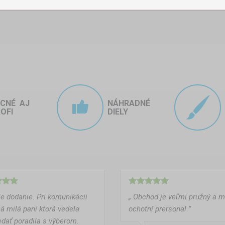
ACNÉ AJ
NÁHRADNÉ
OFI
DIELY
le dodanie. Pri komunikácii
„ Obchod je veľmi pružný a 
á milá pani ktorá vedela
ochotní prersonal ”
dať poradila s výberom.