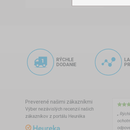
RÝCHLE
L
DODANIE
PR
Preverené našimi zákazníkmi
Výber nezávislých recenzií našich
„ Rých
zákazníkov z portálu Heuréka
ochotn
odpove