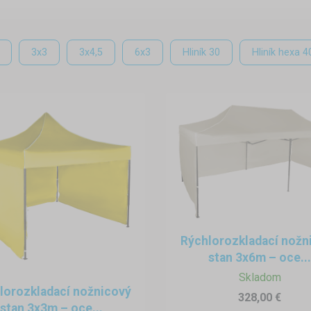
3x3
3x4,5
6x3
Hliník 30
Hliník hexa 4
Rýchlorozkladací nožn
stan 3x6m – oce...
Skladom
lorozkladací nožnicový
328,00 €
stan 3x3m – oce...