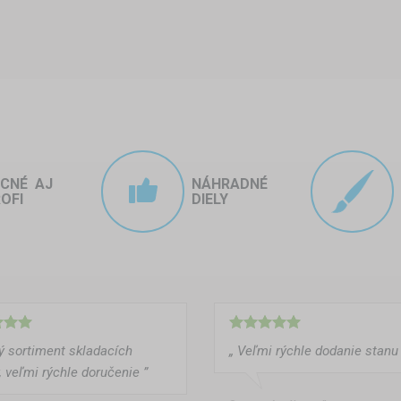
a:
ych a spoločné chvíle mimo prívesu
 a slnkom – už žiadne zrušené plány kvôli počasiu
ktorú zvládnete sami bez náradia
b, ktoré ladia s vaším prívesom aj štýlom
ACNÉ AJ
NÁHRADNÉ
, moskytiéry či závažia pre stabilitu
OFI
DIELY
hať a rozšírte si svoj priestor na cesty s praktickým stanom k obyt
ho užívate prírodu, tento skladací stan vám dá presne to, čo potrebu
ký sortiment skladacích
„ Veľmi rýchle dodanie stanu 
, veľmi rýchle doručenie ”