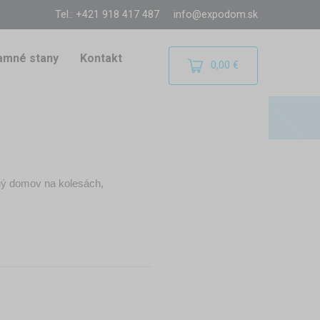
Tel.: +421 918 417 487
info@expodom.sk
amné stany
Kontakt
0,00 €
tný domov na kolesách,
ax po dni plnom zážitkov. Vďaka
ým dažďom alebo horúcim slnkom.