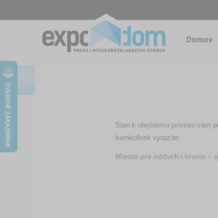
Domov
Stan k obytnému prívesu vám po
kamkoľvek vyrazíte.
Miesto pre oddych i hranie – a
Deti potrebujú priestor na hry
stanu k obytnému prívesu získa
Nezáleží na počasí – vaše dobr