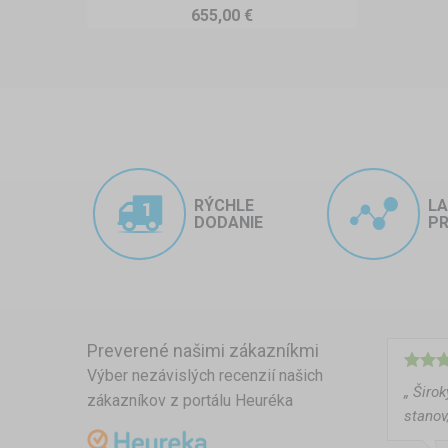
655,00 €
Výhody, ktoré ocení celá rodin
✅ Extra priestor na hranie, odd
✅ Ochrana pred dažďom, vetrom
✅ Rýchla a jednoduchá montáž, 
✅ Široký výber rozmerov a farie
RÝCHLE
L
✅ Možnosť doplniť o bočné steny
DODANIE
PR
Nechajte svoj obytný príves dýc
hráte sa s deťmi alebo jednoduc
Preverené našimi zákazníkmi
za každého počasia.
Výber nezávislých recenzií našich
„ Širo
zákazníkov z portálu Heuréka
stanov