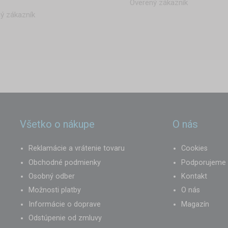
Overený zákazník
ý zákazník
Všetko o nákupe
O nás
Reklamácie a vrátenie tovaru
Cookies
Obchodné podmienky
Podporujeme
Osobný odber
Kontakt
Možnosti platby
O nás
Informácie o doprave
Magazín
Odstúpenie od zmluvy