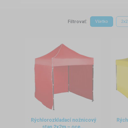
Filtrovať:
Všetko
2x2
Rýchlorozkladací nožnicový
Rých
stan 2x2m – oce...