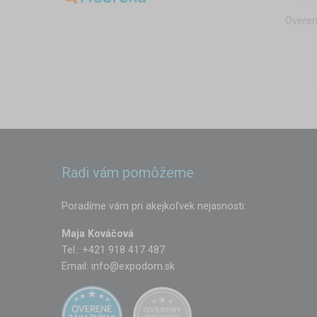
Overen
Radi vám pomôžeme
Poradíme vám pri akejkoľvek nejasnosti:
Maja Kováčová
Tel.: +421 918 417 487
Email:
info@expodom.sk