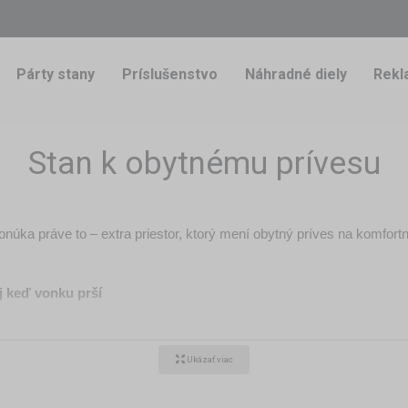
Párty stany
Príslušenstvo
Náhradné diely
Rekl
Stan k obytnému prívesu
núka práve to – extra priestor, ktorý mení obytný príves na komfor
j keď vonku prší
 a voľný pohyb, a dospelí zase miesto na pohodlné posedenie či rel
te krytý priestor, kde sa môže celá rodina schovať pred nečakan
Ukázať viac
odružstvo nemusí skončiť pri zatvorených dverách prívesu.