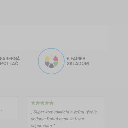
FAREBNÁ
6 FARIEB
POTLAČ
SKLADOM
nému prívesu. Či už oddychujete,
jete – komfort, slobodu a pohodu
”
„ Super komunikácia a veľmi rýchle
dodanie.Dobrá cena za tovar
odporúčam ”