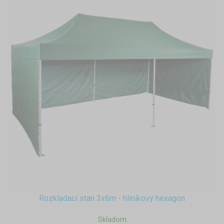
Rozkladací stan 3x6m - hliníkový hexagon
Skladom