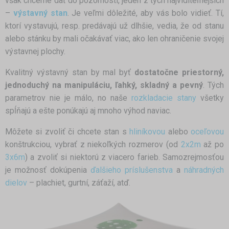
však chceme dať do pozornosti, jeden z tých najviditeľnejších
–
výstavný stan
. Je veľmi dôležité, aby vás bolo vidieť. Tí,
ktorí vystavujú, resp. predávajú už dlhšie, vedia, že od stanu
alebo stánku by mali očakávať viac, ako len ohraničenie svojej
výstavnej plochy.
Kvalitný výstavný stan by mal byť
dostatočne priestorný,
jednoduchý na manipuláciu, ľahký, skladný a pevný
. Tých
parametrov nie je málo, no naše
rozkladacie stany
všetky
spĺňajú a ešte ponúkajú aj mnoho výhod naviac.
Môžete si zvoliť či chcete stan s
hliníkovou
alebo
oceľovou
konštrukciou, vybrať z niekoľkých rozmerov (od
2x2m
až po
3x6m
) a zvoliť si niektorú z viacero farieb. Samozrejmosťou
je možnosť dokúpenia
ďalšieho príslušenstva
a
náhradných
dielov
– plachiet, gurtní, záťaží, atď.