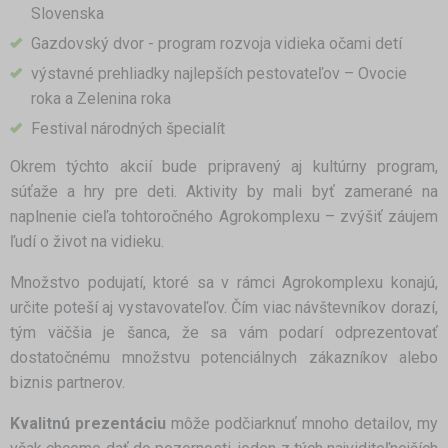
Slovenska
Gazdovský dvor - program rozvoja vidieka očami detí
výstavné prehliadky najlepších pestovateľov – Ovocie
roka a Zelenina roka
Festival národných špecialít
Okrem týchto akcií bude pripravený aj kultúrny program,
súťaže a hry pre deti. Aktivity by mali byť zamerané na
naplnenie cieľa tohtoročného Agrokomplexu – zvýšiť záujem
ľudí o život na vidieku.
Množstvo podujatí, ktoré sa v rámci Agrokomplexu konajú,
určite poteší aj vystavovateľov. Čím viac návštevníkov dorazí,
tým väčšia je šanca, že sa vám podarí odprezentovať
dostatočnému množstvu potenciálnych zákazníkov alebo
biznis partnerov.
Kvalitnú prezentáciu
môže podčiarknuť mnoho detailov, my