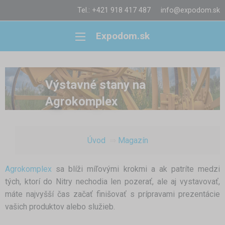
Tel.: +421 918 417 487
info@expodom.sk
Expodom.sk
Výstavné stany na
Agrokomplex
Úvod
Magazín
Agrokomplex
sa blíži míľovými krokmi a ak patríte medzi
tých, ktorí do Nitry nechodia len pozerať, ale aj vystavovať,
máte najvyšší čas začať finišovať s prípravami prezentácie
vašich produktov alebo služieb.