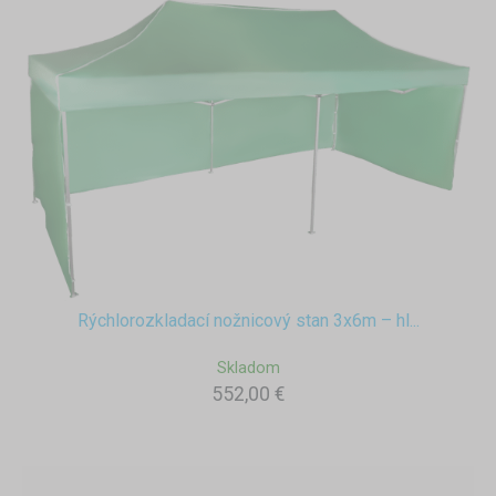
Rýchlorozkladací nožnicový stan 3x6m – hl...
Skladom
552,00 €