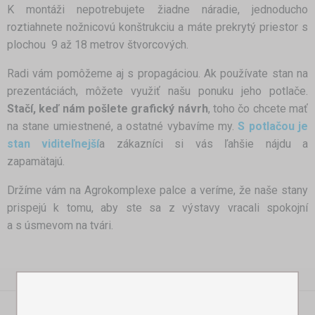
K montáži nepotrebujete žiadne náradie, jednoducho
roztiahnete nožnicovú konštrukciu a máte prekrytý priestor s
plochou 9 až 18 metrov štvorcových.
Radi vám pomôžeme aj s propagáciou. Ak používate stan na
prezentáciách, môžete využiť našu ponuku jeho potlače.
Stačí, keď nám pošlete grafický návrh
, toho čo chcete mať
na stane umiestnené, a ostatné vybavíme my.
S potlačou je
stan viditeľnejší
a zákazníci si vás ľahšie nájdu a
zapamätajú.
Držíme vám na Agrokomplexe palce a veríme, že naše stany
prispejú k tomu, aby ste sa z výstavy vracali spokojní
a s úsmevom na tvári.