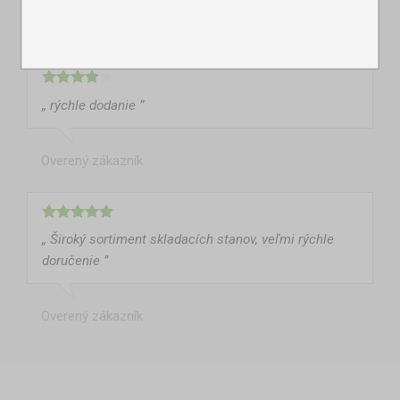
Overený zákazník
„ rýchle dodanie ”
Overený zákazník
„ Široký sortiment skladacích stanov, veľmi rýchle
doručenie ”
Overený zákazník