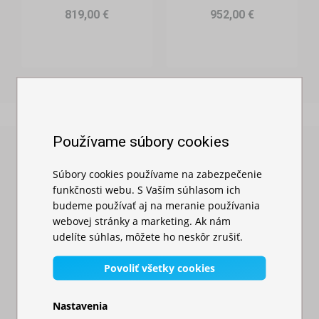
819,00 €
952,00 €
Používame súbory cookies
Preverené našimi zákazníkmi
Výber nezávislých recenzií našich zákazníkov z portálu
Súbory cookies používame na zabezpečenie
Heuréka
funkčnosti webu. S Vaším súhlasom ich
budeme používať aj na meranie používania
webovej stránky a marketing. Ak nám
udelíte súhlas, môžete ho neskôr zrušiť.
Povoliť všetky cookies
„ Super komunikácia a veľmi rýchle dodanie.Dobrá
cena za tovar odporúčam ”
Nastavenia