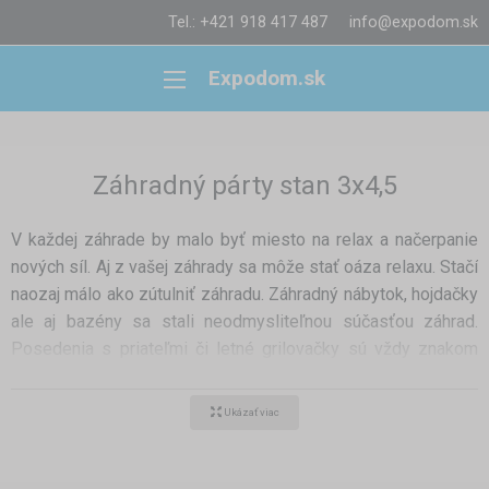
Tel.: +421 918 417 487
info@expodom.sk
Expodom.sk
Záhradný párty stan 3x4,5
V každej záhrade by malo byť miesto na relax a načerpanie
nových síl. Aj z vašej záhrady sa môže stať oáza relaxu. Stačí
naozaj málo ako zútulniť záhradu. Záhradný nábytok, hojdačky
ale aj bazény sa stali neodmysliteľnou súčasťou záhrad.
Posedenia s priateľmi či letné grilovačky sú vždy znakom
dobrej zábavy. Avšak dovtedy pokiaľ ich nepokazí počasie.
Na takéto účely sú dobrým pomocníkom záhradné párty
Ukázať viac
stany. Odporúčame zakúpiť minimálne rozmer 3x4,5m. S
týmto rozmerom zostane v suchu nielen záhradný nábytok a
vy, ale zmestíte tam aj väčší gril. Záhradné párty stany 4,5x3