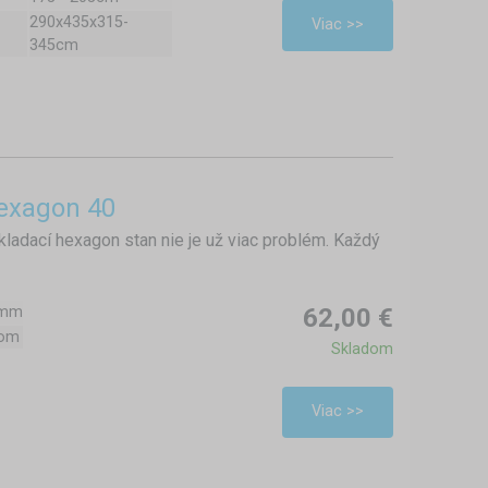
290x435x315-
Viac >>
345cm
exagon 40
kladací hexagon stan nie je už viac problém. Každý
0mm
62,00 €
dom
Skladom
Viac >>