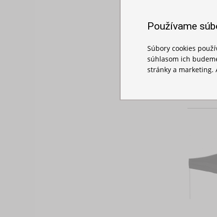
Používame súb
Súbory cookies použ
súhlasom ich budeme
stránky a marketing. 