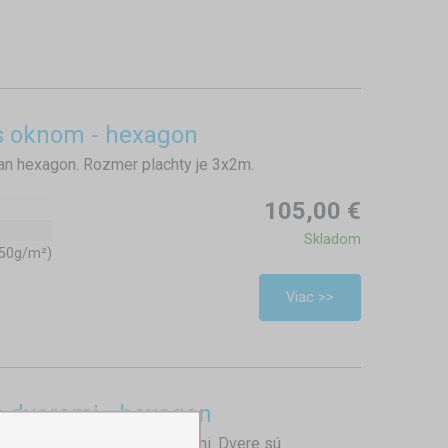
s oknom - hexagon
an hexagon. Rozmer plachty je 3x2m.
105,00 €
Skladom
450g/m²)
Viac >>
s dverami - hexagon
xagon s jednoduchými dverami. Dvere sú