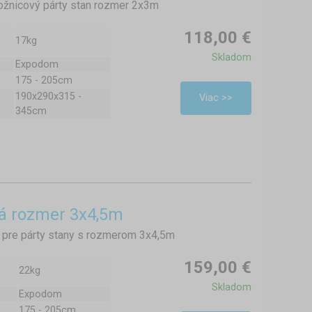
ožnicový párty stan rozmer 2x3m
118,00 €
17kg
Skladom
Expodom
175 - 205cm
190x290x315 -
Viac >>
345cm
vá rozmer 3x4,5m
 pre párty stany s rozmerom 3x4,5m
159,00 €
22kg
Skladom
Expodom
175 - 205cm