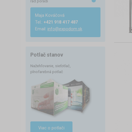
rád poradí
Maja Kováčová
Tel.:
+421 918 417 487
Email:
info@expodom.sk
Potlač stanov
Nažehľovanie, sieťotlač,
plnofarebná potlač
Viac o potlači