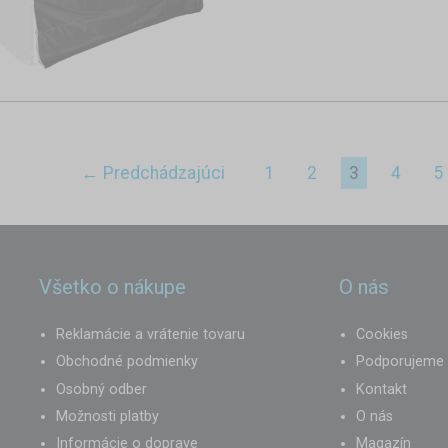
← Predchádzajúci
1
2
3
4
5
Všetko o nákupe
O nás
Reklamácie a vrátenie tovaru
Cookies
Obchodné podmienky
Podporujeme
Osobný odber
Kontakt
Možnosti platby
O nás
Informácie o doprave
Magazín