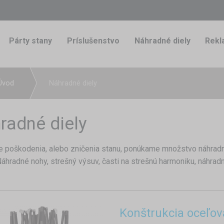
Párty stany
Príslušenstvo
Náhradné diely
Rekl
Úvod
Náhradné diely
radné diely
e poškodenia, alebo zničenia stanu, ponúkame množstvo náhradn
Náhradné nohy, strešný výsuv, časti na strešnú harmoniku, náhrad
Konštrukcia oceľo