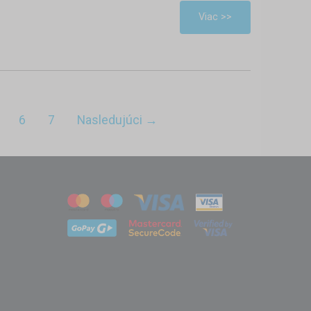
Viac >>
6
7
Nasledujúci →