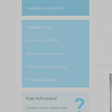
Rozkladacie stany 5x5
Sedenia a stoly
Kotvenia a závažia
Bočné plachty na stany
Strešné plachty na stany
Polsteny a striešky
Viac informácií
S každou vašou otázkou vám