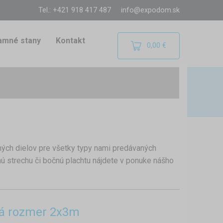
Tel.: +421 918 417 487
info@expodom.sk
amné stany
Kontakt
0,00 €
ých dielov pre všetky typy nami predávaných
nú strechu či bočnú plachtu nájdete v ponuke nášho
vá rozmer 2x3m