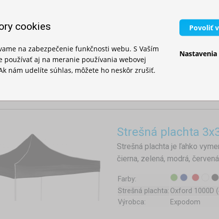
uzatvárateľné pomocou zipsu
ory cookies
Povoliť 
Farby:
Výrobca:
Expodom
ívame na zabezpečenie funkčnosti webu. S Vaším
Nastavenia
Bočné plachty:
Oxford 1000D (
 používať aj na meranie používania webovej
Ak nám udelíte súhlas, môžete ho neskôr zrušiť.
Strešná plachta 3x
Strešná plachta je ľahko vymen
čierna, zelená, modrá, červená
Farby:
Strešná plachta:
Oxford 1000D 
Výrobca:
Expodom