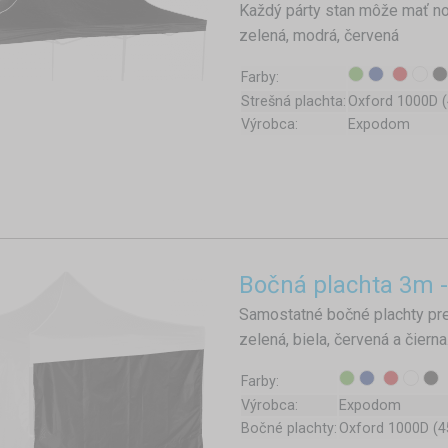
Každý párty stan môže mať nov
zelená, modrá, červená
Farby:
Strešná plachta:
Oxford 1000D 
Výrobca:
Expodom
Bočná plachta 3m 
Samostatné bočné plachty pr
zelená, biela, červená a čier
Farby:
Výrobca:
Expodom
Bočné plachty:
Oxford 1000D (