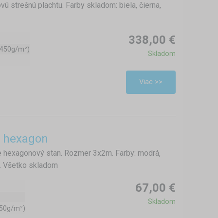
ú strešnú plachtu. Farby skladom: biela, čierna,
338,00 €
(450g/m²)
Skladom
Viac >>
- hexagon
e hexagonový stan. Rozmer 3x2m. Farby: modrá,
na. Všetko skladom
67,00 €
Skladom
450g/m²)