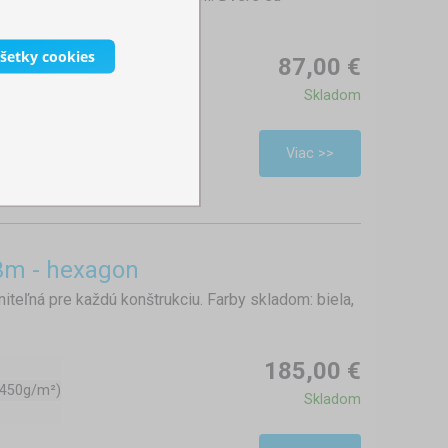
.
všetky cookies
87,00 €
Skladom
450g/m²)
Viac >>
3m - hexagon
iteľná pre každú konštrukciu. Farby skladom: biela,
185,00 €
(450g/m²)
Skladom