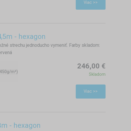
Viac >>
4,5m - hexagon
žné strechu jednoducho vymeniť. Farby skladom:
červená
246,00 €
(450g/m²)
Skladom
Viac >>
3m - hexagon