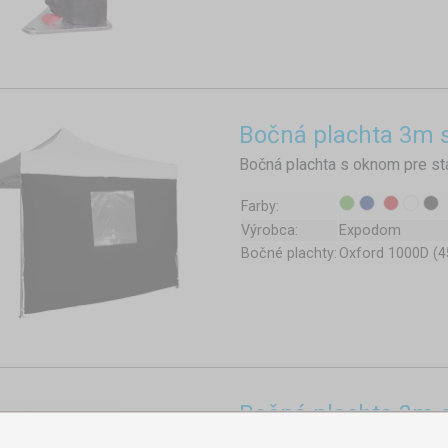
Bočná plachta 3m 
Bočná plachta s oknom pre st
Farby:
Výrobca:
Expodom
Bočné plachty:
Oxford 1000D (
Bočná plachta 3m 
Bočná plachta 3m pre stan he