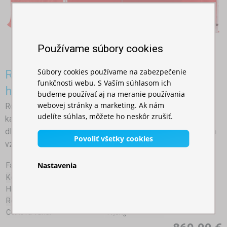
Používame súbory cookies
Súbory cookies používame na zabezpečenie
Rozkladací stan 4x4m - hliníkový
funkčnosti webu. S Vaším súhlasom ich
hexagon
budeme používať aj na meranie používania
webovej stránky a marketing. Ak nám
Rozkladací stan 4×4 m HEXAGON je ideálnou voľbou pre
udelíte súhlas, môžete ho neskôr zrušiť.
každého, kto hľadá spoľahlivý hliníkový nožnicový stan s
dlhou životnosťou, jednoduchou montážou a profesionálnym
Povoliť všetky cookies
vzhľadom.
Nastavenia
Farby:
Konštrukcia:
Hliník
Hrúbka steny nosného profilu:
1,1mm
Rozmer nosného profilu:
40x40mm
Celková váha:
41,5kg