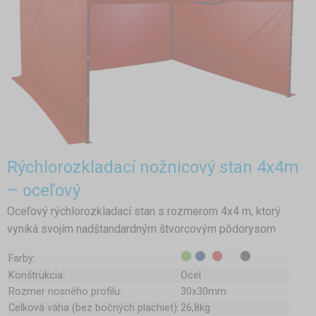
Rýchlorozkladací nožnicový stan 4x4m
– oceľový
Oceľový rýchlorozkladací stan s rozmerom 4x4 m, ktorý
vyniká svojím nadštandardným štvorcovým pôdorysom
Farby:
Konštrukcia:
Ocel
Rozmer nosného profilu:
30x30mm
Celková váha (bez bočných plachiet):
26,8kg