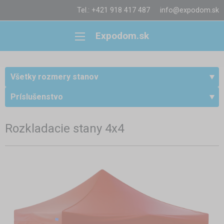
Tel.: +421 918 417 487
info@expodom.sk
Expodom.sk
Všetky rozmery stanov
Príslušenstvo
Rozkladacie stany 4x4