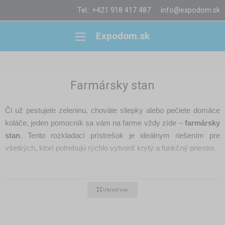
Tel.: +421 918 417 487
info@expodom.sk
Expodom.sk
Farmársky stan
Či už pestujete zeleninu, chováte sliepky alebo pečiete domáce
koláče, jeden pomocník sa vám na farme vždy zíde –
farmársky
stan
. Tento rozkladací prístrešok je ideálnym riešením pre
všetkých, ktorí potrebujú rýchlo vytvoriť krytý a funkčný priestor.
Vďaka jednoduchej manipulácii, pevnej konštrukcii a možnosti
prispôsobenia sa stáva neoddeliteľnou súčasťou fariem, trhov, ale
Ukázať viac
aj rodinných hospodárstiev.