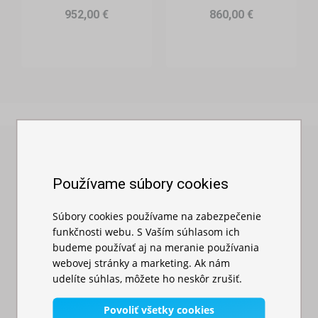
952,00 €
860,00 €
Farmári a malopestovatelia
Výrobcovia domácich potravín a nápojov
Predajcovia medu, syrov, vajec, mäsa
Záhradkári a hobby pestovatelia
Preverené našimi zákazníkmi
Výber nezávislých recenzií našich zákazníkov z portálu
Používame súbory cookies
Organizátori farmárskych trhov a jarmokov
Heuréka
Súbory cookies používame na zabezpečenie
funkčnosti webu. S Vaším súhlasom ich
budeme používať aj na meranie používania
webovej stránky a marketing. Ak nám
udelíte súhlas, môžete ho neskôr zrušiť.
„ Rýchle dodanie. Pri komunikácii ochotná milá pani
ktorá vedela odpovedať poradila s výberom. Dodanie
Povoliť všetky cookies
rýchle. Ešte aj pri zle zasanej platbe storno a hneď a