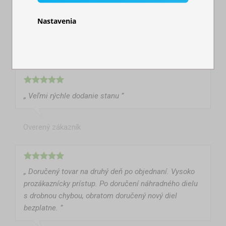
heď aj vytvorenie novej objednávky. Ak nožnicové
stany a doplnky k nim tak určite tu ”
Nastavenia
Overený zákazník
„ Veľmi rýchle dodanie stanu ”
Overený zákazník
„ Doručený tovar na druhý deň po objednaní. Vysoko
prozákaznícky prístup. Po doručení náhradného dielu
s drobnou chybou, obratom doručený nový diel
bezplatne. ”