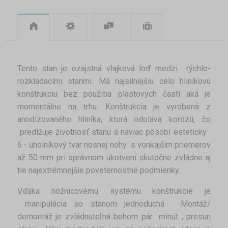
Tento stan je ozajstná vlajková loď medzi rýchlo-
rozkladacími stanmi. Má najsilnejšiu celo hliníkovú
konštrukciu bez použitia plastových častí aká je
momentálne na trhu. Konštrukcia je vyrobená z
anodizovaného hliníka, ktorá odoláva korózii, čo
predlžuje životnosť stanu a naviac pôsobí esteticky .
6 - uholníkový tvar nosnej nohy s vonkajším priemerov
až 50 mm pri správnom ukotvení skutočne zvládne aj
tie najextrémnejšie poveternostné podmienky.
Vďaka nožnicovému systému konštrukcie je
manipulácia so stanom jednoduchá . Montáž/
demontáž je zvládnuteľná behom pár minút , presun