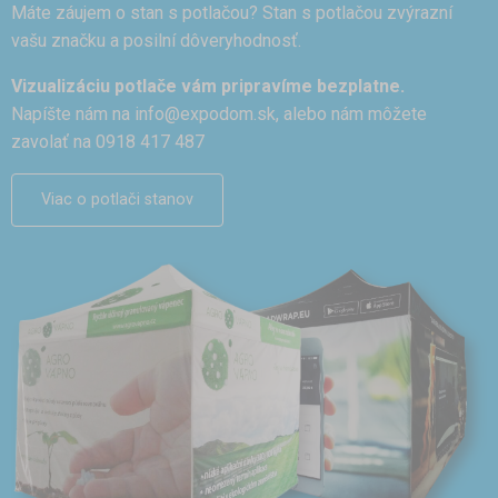
Máte záujem o stan s potlačou? Stan s potlačou zvýrazní
vašu značku a posilní dôveryhodnosť.
Vizualizáciu potlače vám pripravíme bezplatne.
Napíšte nám na
info@expodom.sk
, alebo nám môžete
zavolať na 0918 417 487
Viac o potlači stanov