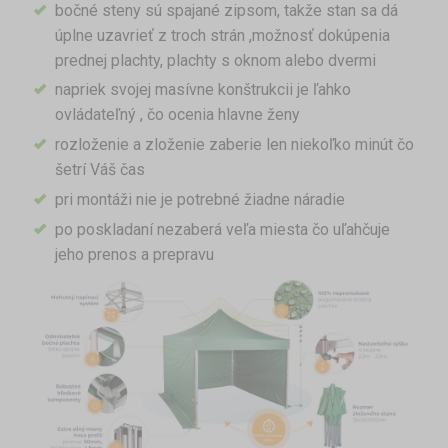
bočné steny sú spajané zipsom, takže stan sa dá
úplne uzavrieť z troch strán ,možnosť dokúpenia
prednej plachty, plachty s oknom alebo dvermi
napriek svojej masívne konštrukcii je ľahko
ovládateľný , čo ocenia hlavne ženy
rozloženie a zloženie zaberie len niekoľko minút čo
šetrí Váš čas
pri montáži nie je potrebné žiadne náradie
po poskladaní nezaberá veľa miesta čo uľahčuje
jeho prenos a prepravu