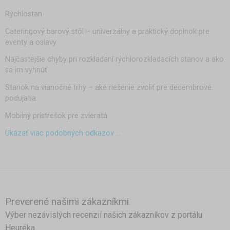
Rýchlostan
Cateringový barový stôl – univerzálny a praktický doplnok pre
eventy a oslavy
Najčastejšie chyby pri rozkladaní rýchlorozkladacích stanov a ako
sa im vyhnúť
Stanok na vianočné trhy – aké riešenie zvoliť pre decembrové
podujatia
Mobilný prístrešok pre zvieratá
Ukázať viac podobných odkazov ...
Preverené našimi zákazníkmi
Výber nezávislých recenzií našich zákazníkov z portálu
Heuréka