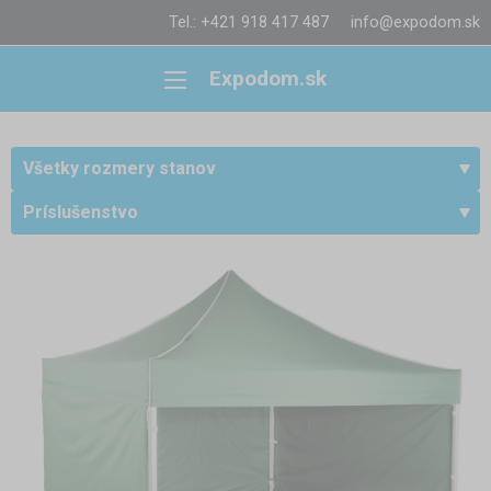
Tel.: +421 918 417 487
info@expodom.sk
Expodom.sk
Všetky rozmery stanov
Príslušenstvo