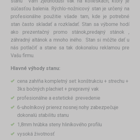
stanu Vám zjednoduší vak na kolieskach, ktorý je
súčasťou balenia. Rýchlo-nožnicový stan je určený na
profesionálne použitie všade tam, kde je potrebné
stan často skladať a rozkladať. Stan sa výborne hodí
ako prezentačný promo stánok,predajný stánok ,
záhradný altánok a mnoho iného. Stan si môžte dať u
nás potlačiť a stane sa tak dokonalou reklamou pre
Vašu firmu.
Hlavné výhody stanu:
cena zahŕňa kompletný set: konštrukciu + strechu +
3ks bočných plachiet + prepravný vak
profesionálne a estetické prevedenie
6-uholníkový prierez nosnej nohy zabezpečuje
dokonalú stabilitu stanu
1,8mm hrúbka steny hliníkového profilu
vysoká životnosť