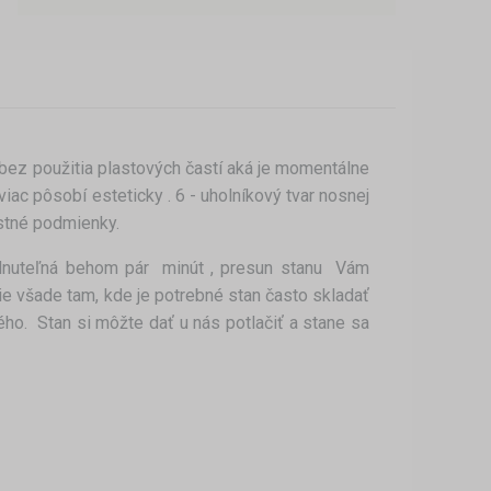
u bez použitia plastových častí aká je momentálne
viac pôsobí esteticky . 6 - uholníkový tvar nosnej
ostné podmienky.
dnuteľná behom pár minút , presun stanu Vám
tie všade tam, kde je potrebné stan často skladať
ho. Stan si môžte dať u nás potlačiť a stane sa