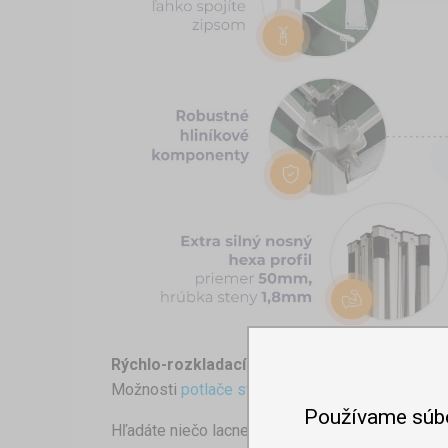
Rýchlo-rozkladací párty stan s vašim logom?
Možnosti
potlače stanov
sú široké. Od jednoduc
Používame súb
Hľadáte niečo lacnejšie?