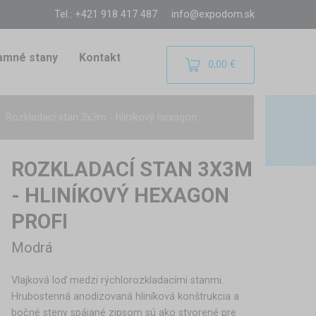
Tel.: +421 918 417 487
info@expodom.sk
amné stany
Kontakt
0,00 €
Rozkladací stan 3x3m - hliníkový hexagon...
ROZKLADACÍ STAN 3X3M
- HLINÍKOVÝ HEXAGON
PROFI
Modrá
Vlajková loď medzi rýchlorozkladacími stanmi.
Hrubostenná anodizovaná hliníková konštrukcia a
bočné steny spájané zipsom sú ako stvorené pre