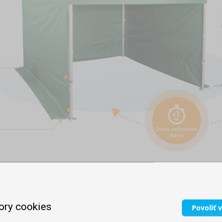
hého loga až po plnofarebnú potlač.
ory cookies
Povoliť 