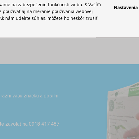
ou
ívame na zabezpečenie funkčnosti webu. S Vaším
Nastavenia
 používať aj na meranie používania webovej
Ak nám udelíte súhlas, môžete ho neskôr zrušiť.
razní vašu značku a posilní
te zavolať na 0918 417 487