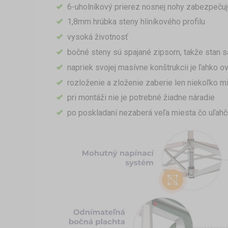
6-uholníkový prierez nosnej nohy zabezpečuje
1,8mm hrúbka steny hliníkového profilu
vysoká životnosť
bočné steny sú spajané zipsom, takže stan sa
napriek svojej masívne konštrukcii je ľahko o
rozloženie a zloženie zaberie len niekoľko mi
pri montáži nie je potrebné žiadne náradie
po poskladaní nezaberá veľa miesta čo uľahč