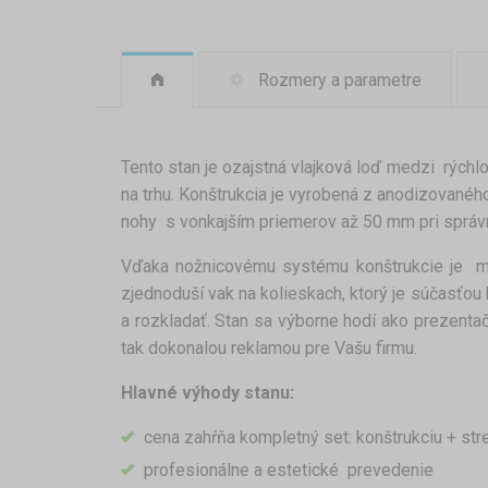
Rozmery a parametre
Tento stan je ozajstná vlajková loď medzi rýchlo
na trhu. Konštrukcia je vyrobená z anodizovaného 
nohy s vonkajším priemerov až 50 mm pri správ
Vďaka nožnicovému systému konštrukcie je m
zjednoduší vak na kolieskach, ktorý je súčasťou 
a rozkladať. Stan sa výborne hodí ako prezenta
tak dokonalou reklamou pre Vašu firmu.
Hlavné výhody stanu:
cena zahŕňa kompletný set: konštrukciu + str
profesionálne a estetické prevedenie