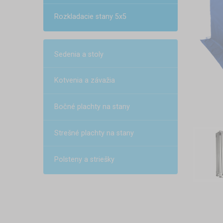
Rozkladacie stany 5x5
Sedenia a stoly
Kotvenia a závažia
Bočné plachty na stany
Strešné plachty na stany
Polsteny a striešky