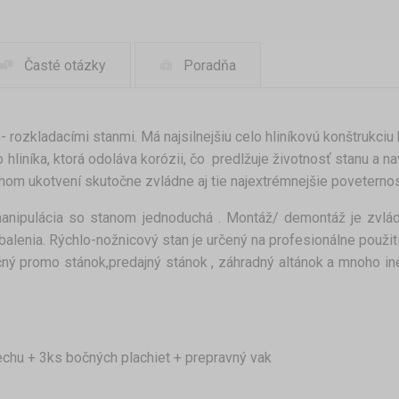
Časté otázky
Poradňa
- rozkladacími stanmi. Má najsilnejšiu celo hliníkovú konštrukci
hliníka, ktorá odoláva korózii, čo predlžuje životnosť stanu a na
nom ukotvení skutočne zvládne aj tie najextrémnejšie povetern
anipulácia so stanom jednoduchá . Montáž/ demontáž je zvlá
balenia. Rýchlo-nožnicový stan je určený na profesionálne použi
čný promo stánok,predajný stánok , záhradný altánok a mnoho iné
echu + 3ks bočných plachiet + prepravný vak