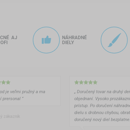
ACNÉ AJ
NÁHRADNÉ
OFI
DIELY
od je veľmi pružný a ma
„ Doručený tovar na druhý de
í prersonal ”
objednaní. Vysoko prozákazn
prístup. Po doručení náhrad
dielu s drobnou chybou, obr
ý zákazník
doručený nový diel bezplatne.