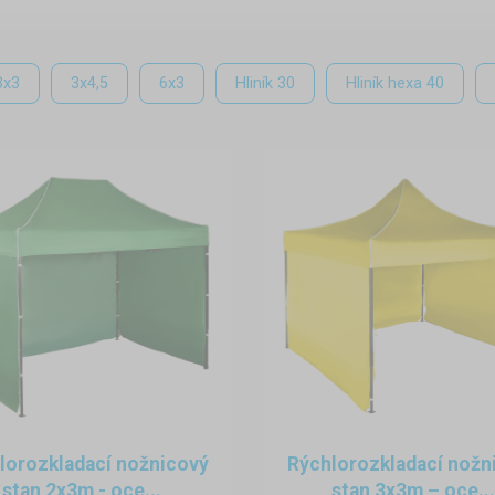
či dažďu, ktorý by bola nanajvýš aj prenosný.
Vyberte si z našej
Vás neprekvapí búrka, dážď alebo nepríjemný úpek.
3x3
3x4,5
6x3
Hliník 30
Hliník hexa 40
n už dnes? Poprad, Ružomberok, Dolný Kubín, Liptovský H
iete svoj tovar vyzdvihnúť v Liptovskom Mikuláši bez nákla
tyroch prevedeniach konštrukcie. Záleží na Vás, čo vyhovuje V
 hliníkovú konštrukciu. Všetky typy sú však nenáročné na údržbu
ám ani 10 minút.
ie
undových stanov. Záleží len na Vás, či využijete kompaktný 
najväčší model 3×6 metrov. Nech už si však vyberiete akúkoľ
a. Bez problémov stan môžete so sebou prevážať v osobnom a
 a ukotvenie sekundového stanu zaberie aj laikovi len pár minút.
lorozkladací nožnicový
Rýchlorozkladací nožn
stan 2x3m - oce...
stan 3x3m – oce...