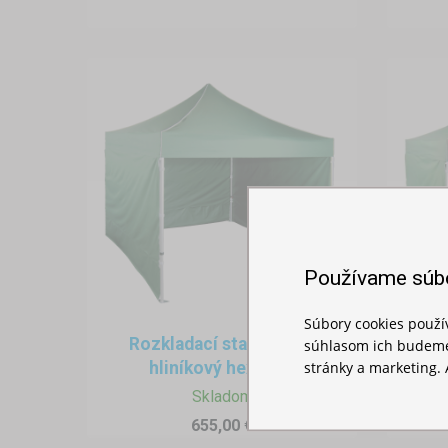
Používame súb
Súbory cookies použ
Rozkladací stan 3x3m -
Roz
súhlasom ich budeme
stránky a marketing. 
hliníkový hexagon
Skladom
655,00 €