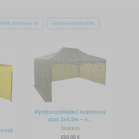
 ponuky sekundových stánkov a
Hliník profi hexa 50
Oceľová konštrukcia
rádok, Brezno - na základe
dov na kuriéra dokonca aj vo
aším potrebám a či si zvolíte
 a ich postavenie a zloženie je
rozmer 3×3 metre alebo chcete
vek veľkosť rozmery zloženého
Rýchlorozkladací nožnicový
stan 3x4,5m – o...
ute a mať ho tak kedykoľvek
Skladom
icový
230,00 €