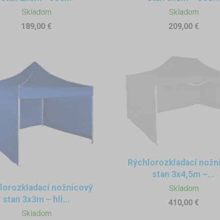
Skladom
Skladom
zaberá veľa miesta a nevyžaduje si žiadne špeciálne podmienky
189,00 €
209,00 €
Rýchlorozkladací nožn
stan 3x4,5m –...
lorozkladací nožnicový
Skladom
stan 3x3m – hli...
410,00 €
Skladom