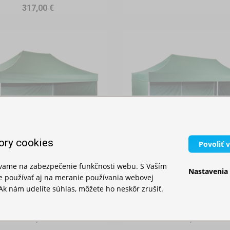
317,00 €
ory cookies
Povoliť 
ívame na zabezpečenie funkčnosti webu. S Vaším
Nastavenia
kladací stan 3x4,5m -
Rozkladací stan 3x6
 používať aj na meranie používania webovej
Ak nám udelíte súhlas, môžete ho neskôr zrušiť.
hliníkový hexagon
hliníkový hexagon
Skladom
Skladom
819,00 €
952,00 €