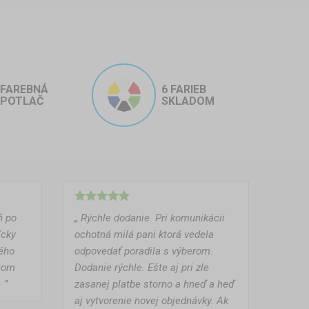
FAREBNÁ
6 FARIEB
POTLAČ
SKLADOM
ň po
„ Rýchle dodanie. Pri komunikácii
ícky
ochotná milá pani ktorá vedela
ného
odpovedať poradila s výberom.
atom
Dodanie rýchle. Ešte aj pri zle
 ”
zasanej platbe storno a hneď a heď
aj vytvorenie novej objednávky. Ak