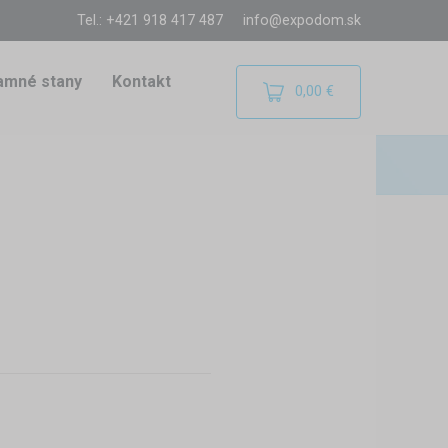
Tel.: +421 918 417 487
info@expodom.sk
amné stany
Kontakt
0,00 €
kokrát by sa Vám zišla strecha