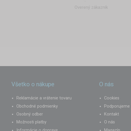
Overený zákazník
Všetko o nákupe
O nás
Reklamácie a vrátenie tovaru
Cookies
Obchodné podmienky
Podporujeme
Osobný odber
Kontakt
Možnosti platby
O nás
Informácie o doprave
Magazín