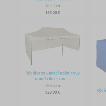
Skladovanie
Skladom
Poskladaný sekundový stan ne
168,00 €
Rýchlorozkladací nožnicový
stan 3x6m – oce...
Skladom
Rých
328,00 €