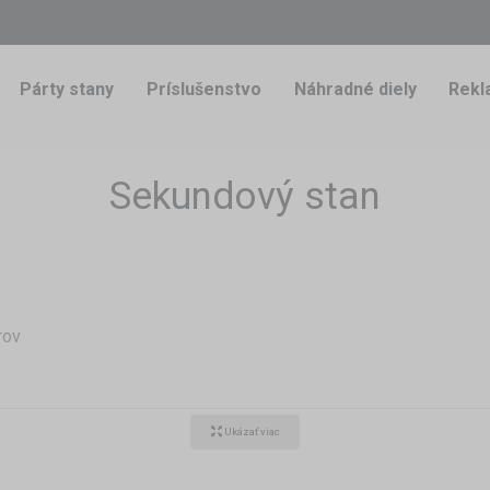
Párty stany
Príslušenstvo
Náhradné diely
Rekl
Sekundový stan
rov
u, vetru aj páliacemu slnku
dykoľvek
Ukázať viac
 ste už zažili vrtochy počasia, ktoré Vás od práce odradia. Koľ