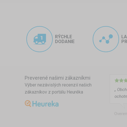
RÝCHLE
L
DODANIE
PR
Preverené našimi zákazníkmi
Výber nezávislých recenzií našich
„ Obch
zákazníkov z portálu Heuréka
ochotn
Overen