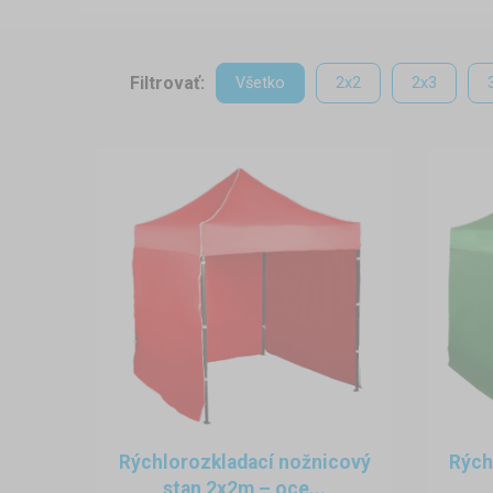
nad hlavou - stan proti slnku 
nemusíte si robiť starosti či 
Filtrovať:
Všetko
2x2
2x3
Potrebujete sekundový sta
telefonického dohovoru si v
večerných hodinách.
Konštrukcia
Sekundové stany ponúkame v š
oceľovú, hliníkovú alebo profi
úplne jednoduché, nezaberie V
Montáž, demontáž a kotven
Ponúkame viaceré rozmery sek
poriadny priestor a zvolíte 
stanu Vás príjemne zaskoči
k dispozícii. Montáž, demontáž
Rýchlorozkladací nožnicový
Rých
stan 2x2m – oce...