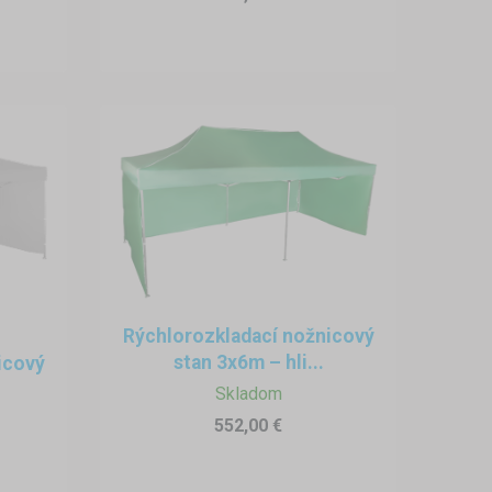
.
Rýchlorozkladací nožnicový
stan 3x6m – hli...
icový
Skladom
552,00 €