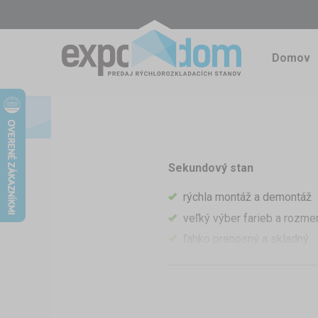
Domov
Sekundový stan
rýchla montáž a demontáž
veľký výber farieb a rozme
ľahko prenosný a skladný
dokonalá ochrana proti dažď
využiteľný kdekoľvek a ke
Ak často pracujete vonku isto