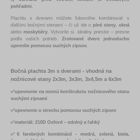
pohľadmi
.
Plachtu s dverami môžete ľubovoľne kombinovať s 
ďalšími bočnými stenami – či už ide o 
plné steny
, 
okná
alebo 
moskytiéry
. Vytvoríte si  ideálny priestor – presne 
podľa vašich potrieb. 
Zrolované dvere jednoducho 
upevníte pomocou suchých zipsov. 
Bočná plachta 3m s dverami - vhodná na 
nožnicové stany 2x3m, 3x3m, 3x4,5m a 6x3m
✅upevnenie na nosnú konštrukciu nožnicového stanu 
suchými zipsami
✅upevnenie o strechu pomocou suchých zipsov
✅materiál: 210D Oxford
– odolný a ľahký
✅6 farebných kombinácií - modrá, zelená, biela, 