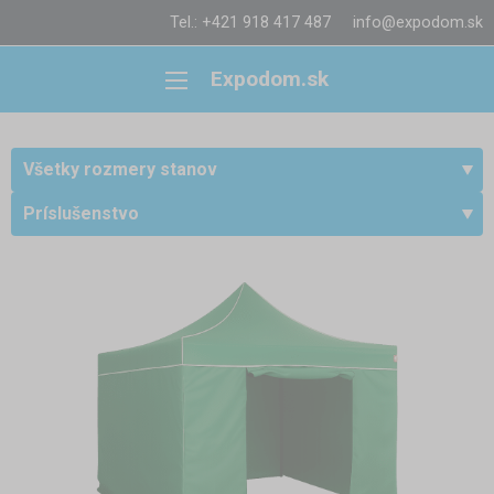
Tel.: +421 918 417 487
info@expodom.sk
Expodom.sk
Všetky rozmery stanov
Príslušenstvo