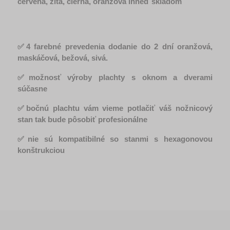
červená, žltá, čierna, oranžová ihneď skladom
✅4 farebné prevedenia dodanie do 2 dní oranžová, 
maskáčová, bežová, sivá. 
✅možnosť výroby plachty s oknom a dverami 
súčasne
✅bočnú plachtu vám vieme potlačiť váš nožnicový 
stan tak bude pôsobiť profesionálne
✅nie sú kompatibilné so stanmi s hexagonovou 
konštrukciou