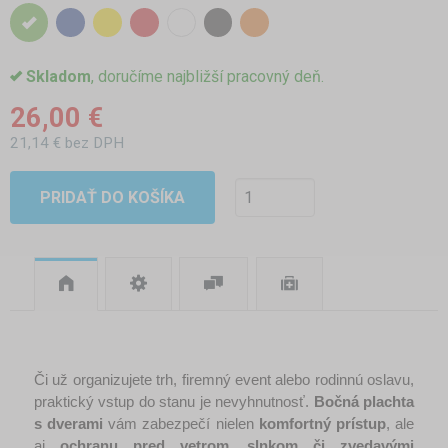
Skladom
, doručíme najbližší pracovný deň.
26,00 €
21,14 € bez DPH
PRIDAŤ DO KOŠÍKA
Či už organizujete trh, firemný event alebo rodinnú oslavu, 
praktický vstup do stanu je nevyhnutnosť. 
Bočná plachta 
s dverami
 vám zabezpečí nielen 
komfortný prístup
, ale 
aj 
ochranu pred vetrom, slnkom či zvedavými 