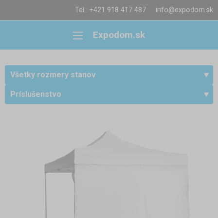
Tel.: +421 918 417 487
info@expodom.sk
Expodom.sk
Všetky rozmery stanov
Príslušenstvo