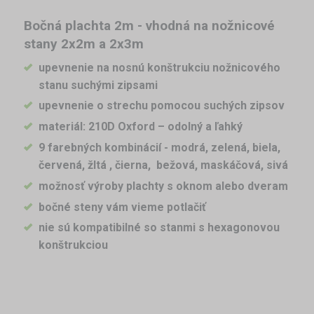
Bočná plachta 2m - vhodná na nožnicové
stany 2x2m a 2x3m
upevnenie na nosnú konštrukciu nožnicového
stanu suchými zipsami
upevnenie o strechu pomocou suchých zipsov
materiál: 210D Oxford
– odolný a ľahký
9 farebných kombinácií - modrá, zelená, biela,
červená, žltá , čierna,
bežová, maskáčová, sivá
možnosť výroby plachty s oknom alebo dveram
bočné steny vám vieme potlačiť
n
ie sú kompatibilné so stanmi s hexagonovou
konštrukciou