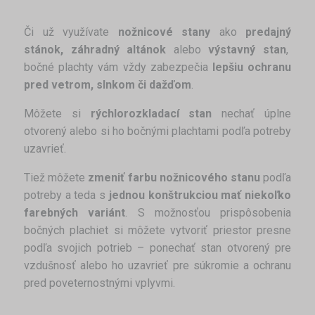
Či už využívate
nožnicové stany
ako
predajný
stánok, záhradný altánok
alebo
výstavný stan
,
bočné plachty vám vždy zabezpečia
lepšiu ochranu
pred vetrom, slnkom či dažďom
.
Môžete si
rýchlorozkladací stan
nechať úplne
otvorený alebo si ho bočnými plachtami podľa potreby
uzavrieť.
Tiež môžete
zmeniť farbu nožnicového stanu
podľa
potreby a teda s
jednou konštrukciou mať niekoľko
farebných variánt
. S možnosťou prispôsobenia
bočných plachiet si môžete vytvoriť priestor presne
podľa svojich potrieb – ponechať stan otvorený pre
vzdušnosť alebo ho uzavrieť pre súkromie a ochranu
pred poveternostnými vplyvmi.