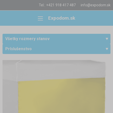
Tel.: +421 918 417 487
info@expodom.sk
Expodom.sk
Všetky rozmery stanov
Príslušenstvo