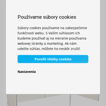
Používame súbory cookies
Súbory cookies používame na zabezpečenie
RÝCHLOROZKLADACÍ NOŽNICOVÝ STAN 3X4,5M – ...
funkčnosti webu. S Vaším súhlasom ich
budeme používať aj na meranie používania
Skladom
webovej stránky a marketing. Ak nám
230,00 €
udelíte súhlas, môžete ho neskôr zrušiť.
Povoliť všetky cookies
Nastavenia