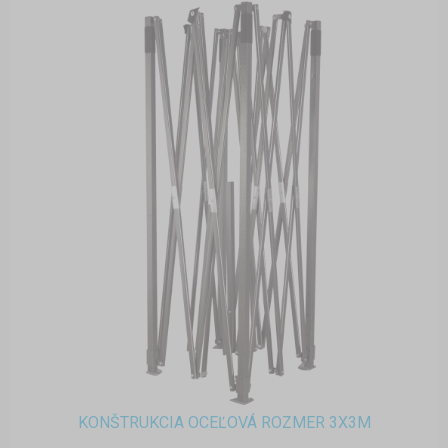
KONŠTRUKCIA OCEĽOVÁ ROZMER 3X3M