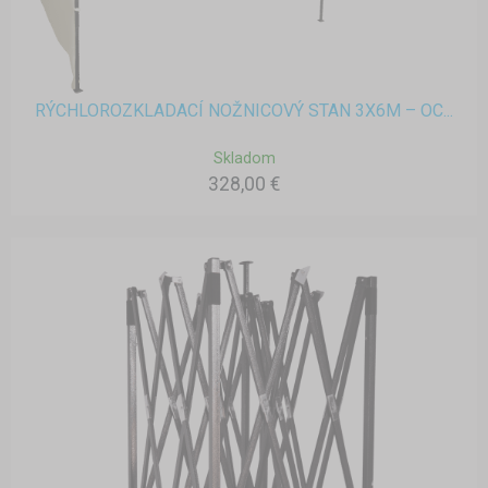
RÝCHLOROZKLADACÍ NOŽNICOVÝ STAN 3X6M – OC...
Skladom
328,00 €