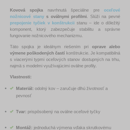
Kovová spojka
 navrhnutá špeciálne pre 
oceľové 
nožnicové stany
 s oválnymi profilmi
. Slúži na pevné 
prepojenie tyčiek v konštrukcii
 stanu – ide o dôležitý 
komponent, ktorý zabezpečuje stabilitu a správne 
fungovanie nožnicového mechanizmu.
Táto spojka je ideálnym riešením pri 
oprave alebo 
výmene poškodených častí
 konštrukcie. Je kompatibilná 
s viacerými typmi oceľových stanov dostupných na trhu, 
najmä s modelmi využívajúcimi oválne profily.
Vlastnosti:
Materiál:
 odolný kov – zaručuje dlhú životnosť a 
pevnosť
Tvar:
 prispôsobený na oválne oceľové tyčky
Montáž:
 jednoduchá výmena vďaka skrutkovému 