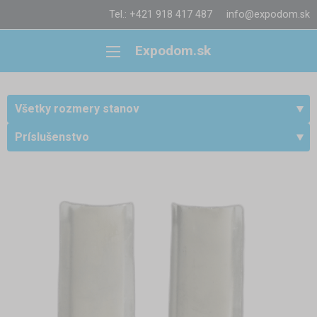
Tel.: +421 918 417 487
info@expodom.sk
Expodom.sk
Všetky rozmery stanov
Príslušenstvo