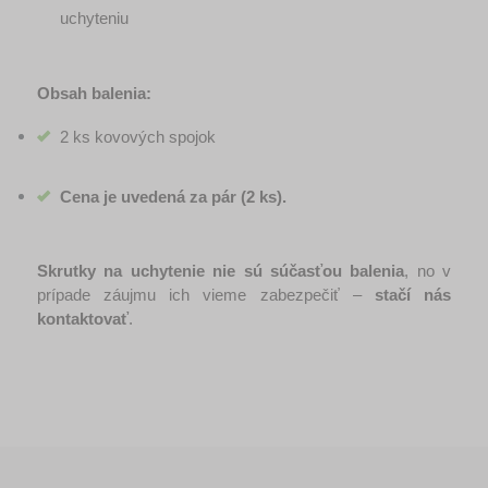
uchyteniu
Obsah balenia:
2 ks kovových spojok
Cena je uvedená za pár (2 ks).
Skrutky na uchytenie nie sú súčasťou balenia
, no v 
prípade záujmu ich vieme zabezpečiť – 
stačí nás 
kontaktovať
.