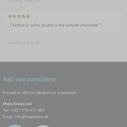
Overený zákazník
„ Obchod je veľmi pružný a ma ochotní prersonal ”
Overený zákazník
Radi vám pomôžeme
Poradíme vám pri akejkoľvek nejasnosti:
Maja Kováčová
Tel.: +421 918 417 487
Email:
info@expodom.sk