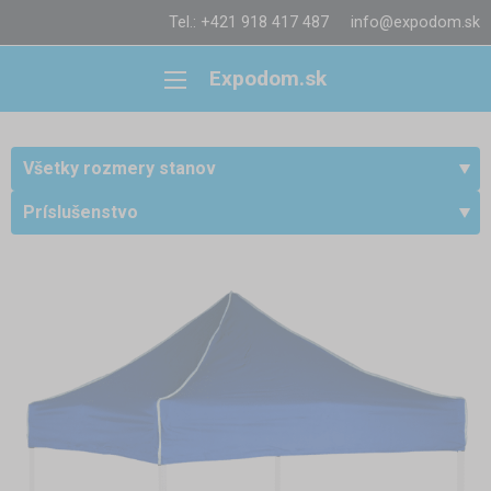
Tel.: +421 918 417 487
info@expodom.sk
Expodom.sk
Všetky rozmery stanov
Príslušenstvo