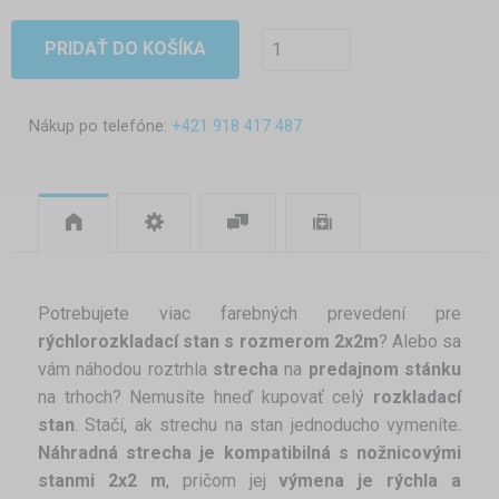
PRIDAŤ DO KOŠÍKA
Nákup po telefóne:
+421 918 417 487
Potrebujete viac farebných prevedení pre
rýchlorozkladací stan s rozmerom 2x2m
? Alebo sa
vám náhodou roztrhla
strecha
na
predajnom stánku
na trhoch? Nemusíte hneď kupovať celý
rozkladací
stan
. Stačí, ak strechu na stan jednoducho vymeníte.
Náhradná strecha je kompatibilná s nožnicovými
stanmi 2x2 m
, pričom jej
výmena je rýchla a