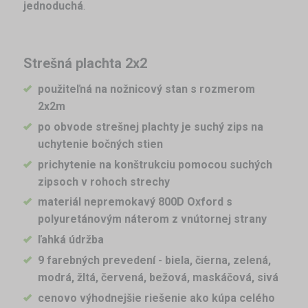
jednoduchá
.
Strešná plachta 2x2
použiteľná na nožnicový stan s rozmerom
2x2m
po obvode strešnej plachty je suchý zips na
uchytenie bočných stien
prichytenie na konštrukciu pomocou suchých
zipsoch v rohoch strechy
materiál nepremokavý 800D Oxford s
polyuretánovým náterom z vnútornej strany
ľahká údržba
9 farebných prevedení - biela, čierna, zelená,
modrá, žltá, červená,
bežová, maskáčová, sivá
cenovo výhodnejšie riešenie ako kúpa celého