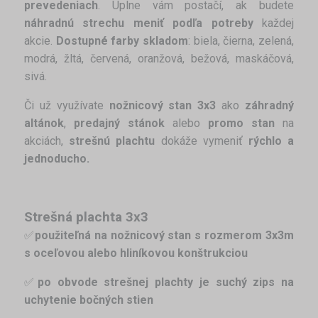
prevedeniach
. Úplne vám postačí, ak budete
náhradnú strechu meniť podľa potreby
každej
akcie.
Dostupné farby skladom
: biela, čierna, zelená,
modrá, žltá, červená, oranžová, bežová, maskáčová,
sivá.
Či už využívate
nožnicový stan 3x3
ako
záhradný
altánok
,
predajný stánok
alebo
promo stan
na
akciách,
strešnú plachtu
dokáže vymeniť
rýchlo a
jednoducho.
Strešná plachta 3x3
✅
použiteľná na nožnicový stan s rozmerom 3x3m
s oceľovou alebo hliníkovou konštrukciou
✅
po obvode strešnej plachty je suchý zips na
uchytenie bočných stien