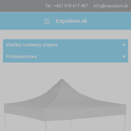
Tel.: +421 918 417 487
info@expodom.sk
Expodom.sk
Všetky rozmery stanov
Príslušenstvo