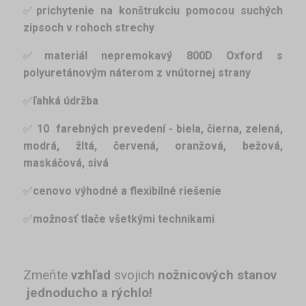
✅
prichytenie na konštrukciu pomocou suchých
zipsoch v rohoch strechy
✅
materiál nepremokavý 800D Oxford s
polyuretánovým náterom z vnútornej strany
✅
ľahká údržba
✅
10 farebných prevedení - biela, čierna, zelená,
modrá, žltá, červená, oranžová,
bežová,
maskáčová, sivá
✅
cenovo výhodné a flexibilné riešenie
✅
možnosť tlače všetkými technikami
Zmeňte
vzhľad
svojich
nožnicových stanov
jednoducho a rýchlo!