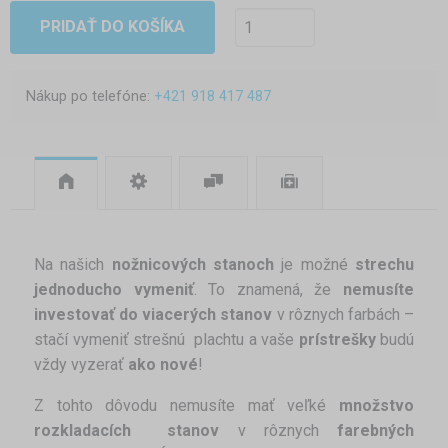
PRIDAŤ DO KOŠÍKA
Nákup po telefóne:
+421 918 417 487
Na našich
nožnicových stanoch
je možné
strechu
jednoducho vymeniť
. To znamená, že
nemusíte
investovať do viacerých stanov
v rôznych farbách –
stačí vymeniť strešnú plachtu a vaše
prístrešky
budú
vždy vyzerať
ako nové
!
Z tohto dôvodu nemusíte mať veľké
množstvo
rozkladacích stanov
v rôznych
farebných