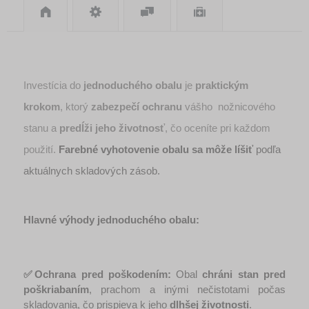
Investícia do 
jednoduchého obalu
 je 
praktickým 
krokom
, ktorý 
zabezpečí ochranu
 vášho  nožnicového 
stanu a 
predĺži jeho životnosť
, čo oceníte pri každom 
použití. 
Farebné vyhotovenie obalu sa môže líšiť
 podľa 
aktuálnych skladových zásob.
Hlavné výhody jednoduchého obalu:
✅Ochrana pred poškodením:
 Obal 
chráni stan pred 
poškriabaním
, prachom a inými nečistotami počas 
skladovania, čo prispieva k jeho 
dlhšej životnosti
.​