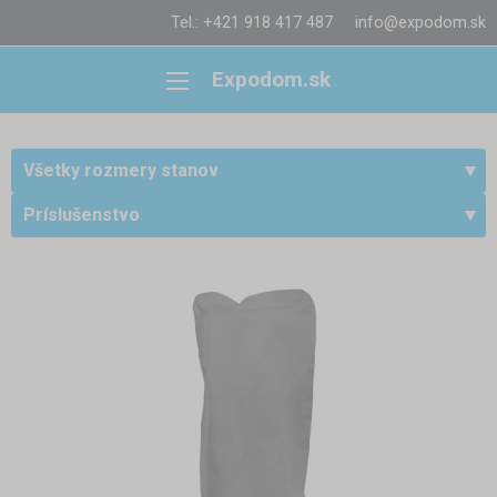
Tel.: +421 918 417 487
info@expodom.sk
Expodom.sk
Všetky rozmery stanov
Príslušenstvo