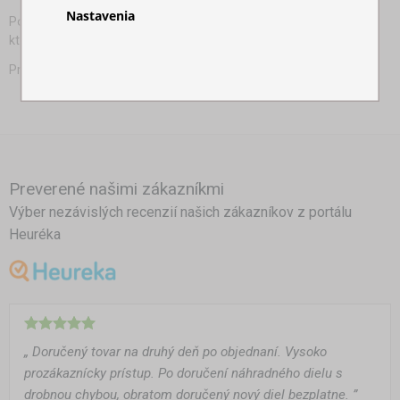
Nastavenia
Pop-up stany na veľtrhy, eventy a festivaly: praktické riešenie,
ktoré robí rozdiel
Predajný stánok
Preverené našimi zákazníkmi
Výber nezávislých recenzií našich zákazníkov z portálu
Heuréka
„ Doručený tovar na druhý deň po objednaní. Vysoko
prozákaznícky prístup. Po doručení náhradného dielu s
drobnou chybou, obratom doručený nový diel bezplatne. ”