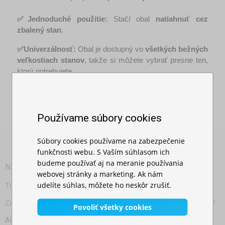
✅Jednoduché použitie:
 Stačí obal 
natiahnuť cez 
zbalený stan
.
✅Univerzálnosť:
 Obal je dostupný vo 
všetkých bežných 
veľkostiach stanov
, takže si môžete vybrať presne ten, 
ktorý potrebujete.​
Používame súbory cookies
Súbory cookies používame na zabezpečenie
funkčnosti webu. S Vaším súhlasom ich
budeme používať aj na meranie používania
Návštevníci hľadajú tiež:
webovej stránky a marketing. Ak nám
udelíte súhlas, môžete ho neskôr zrušiť.
Tip na vianočný darček: skladací záhradný stan
Zimný stan – ako ochrániť konštrukciu pred snehom a mrazom?
Povoliť všetky cookies
Ako správne pripraviť skladací stan na zimné uskladnenie?