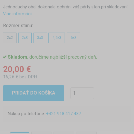
Jednoduchý obal dokonale ochráni váš párty stan pri skladovaní.
Viac informácií
Rozmer stanu:
2x2
2x3
3x3
4,5x3
6x3
Skladom
, doručíme najbližší pracovný deň.
20,00 €
16,26 € bez DPH
PRIDAŤ DO KOŠÍKA
Nákup po telefóne:
+421 918 417 487