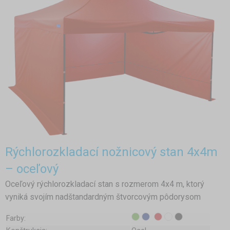
Rýchlorozkladací nožnicový stan 4x4m
– oceľový
Oceľový rýchlorozkladací stan s rozmerom 4x4 m, ktorý
vyniká svojím nadštandardným štvorcovým pôdorysom
Farby: