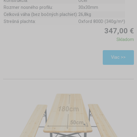
Konštrukcia:
Ocel
Rozmer nosného profilu:
30x30mm
Celková váha (bez bočných plachiet):
26,8kg
Strešná plachta:
Oxford 800D (340g/m²)
347,00 €
Skladom
Viac >>