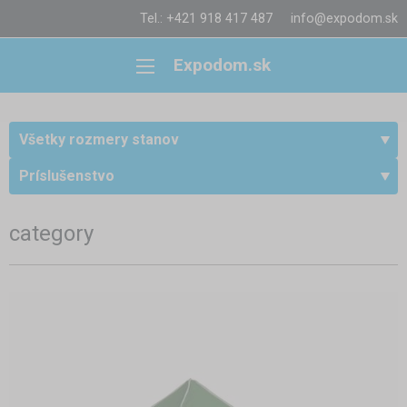
Tel.: +421 918 417 487
info@expodom.sk
Expodom.sk
Všetky rozmery stanov
Príslušenstvo
category