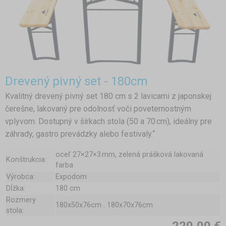
Drevený pivný set - 180cm
Kvalitný drevený pivný set 180 cm s 2 lavicami z japonskej
čerešne, lakovaný pre odolnosť voči poveternostným
vplyvom. Dostupný v šírkach stola (50 a 70 cm), ideálny pre
záhrady, gastro prevádzky alebo festivaly.“
oceľ 27×27×3 mm, zelená prášková lakovaná
Konštrukcia:
farba
Výrobca:
Expodom
Dĺžka:
180 cm
Rozmery
180x50x76cm . 180x70x76cm
stola: