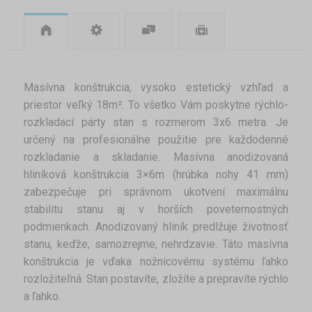
Masívna konštrukcia, vysoko estetický vzhľad a
priestor veľký 18m². To všetko Vám poskytne rýchlo-
rozkladací párty stan s rozmerom 3x6 metra. Je
určený na profesionálne použitie pre každodenné
rozkladanie a skladanie. Masívna anodizovaná
hliníková konštrukcia 3×6m (hrúbka nohy 41 mm)
zabezpečuje pri správnom ukotvení maximálnu
stabilitu stanu aj v horších poveternostných
podmienkach. Anodizovaný hliník predlžuje životnosť
stanu, keďže, samozrejme, nehrdzavie. Táto masívna
konštrukcia je vďaka nožnicovému systému ľahko
rozložiteľná. Stan postavíte, zložíte a prepravíte rýchlo
a ľahko.