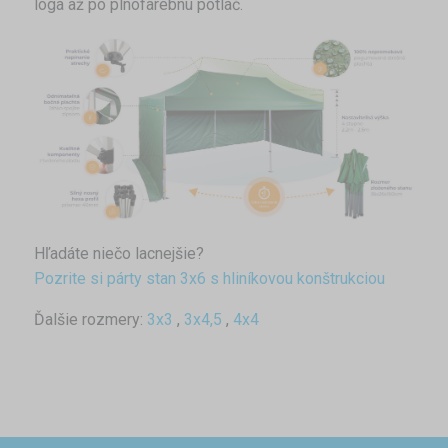
loga až po plnofarebnú potlač.
Hľadáte niečo lacnejšie?
Pozrite si párty stan 3x6 s hliníkovou konštrukciou
Ďalšie rozmery:
3x3
,
3x4,5
,
4x4