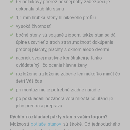
6-uholníkový prierez nosnej nohy zabezpečuje
dokonalú stabilitu stanu
1,1 mm hrúbka steny hliníkového profilu
vysoká životnosť
bočné steny sú spajané zipsom, takže stan sa dá
úplne uzavrieť z troch strán ,možnosť dokúpenia
prednej plachty, plachty s oknom alebo dvermi
napriek svojej masívne konštrukcii je ľahko
ovládateľný , čo ocenia hlavne ženy
rozloženie a zloženie zaberie len niekoľko minút čo
šetrí Váš čas
pri montáži nie je potrebné žiadne náradie
po poskladaní nezaberá veľa miesta čo uľahčuje
jeho prenos a prepravu
Rýchlo-rozkladací párty stan s vašim logom?
Možnosti
potlače stanov
sú široké. Od jednoduchého