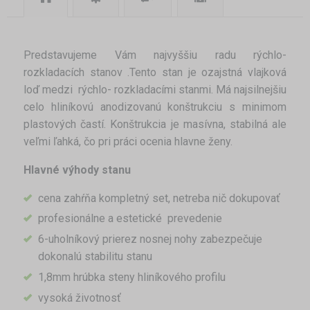
Predstavujeme Vám najvyššiu radu rýchlo-
rozkladacích stanov .Tento stan je ozajstná vlajková
loď medzi rýchlo- rozkladacími stanmi. Má najsilnejšiu
celo hliníkovú anodizovanú konštrukciu s minimom
plastových častí. Konštrukcia je masívna, stabilná ale
veľmi ľahká, čo pri práci ocenia hlavne ženy.
Hlavné výhody stanu
cena zahŕňa kompletný set, netreba nič dokupovať
profesionálne a estetické prevedenie
6-uholníkový prierez nosnej nohy zabezpečuje
dokonalú stabilitu stanu
1,8mm hrúbka steny hliníkového profilu
vysoká životnosť