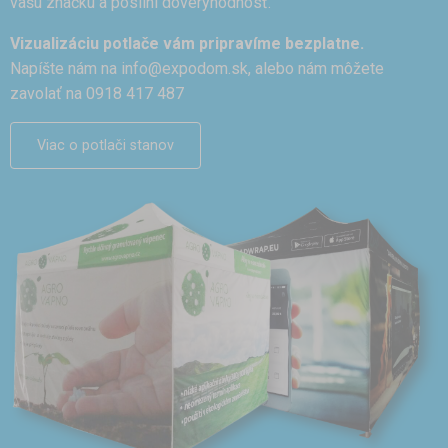
vašu značku a posilní dôveryhodnosť.
Vizualizáciu potlače vám pripravíme bezplatne.
Napíšte nám na
info@expodom.sk
, alebo nám môžete
zavolať na 0918 417 487
Viac o potlači stanov