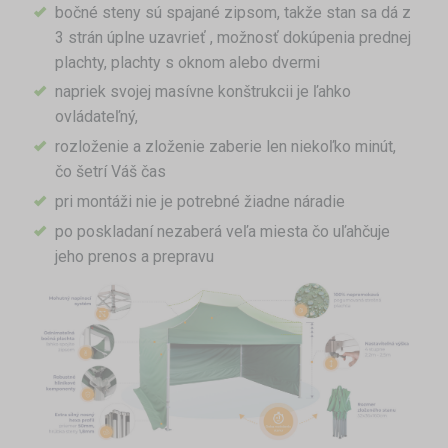
bočné steny sú spajané zipsom, takže stan sa dá z
3 strán úplne uzavrieť , možnosť dokúpenia prednej
plachty, plachty s oknom alebo dvermi
napriek svojej masívne konštrukcii je ľahko
ovládateľný,
rozloženie a zloženie zaberie len niekoľko minút,
čo šetrí Váš čas
pri montáži nie je potrebné žiadne náradie
po poskladaní nezaberá veľa miesta čo uľahčuje
jeho prenos a prepravu