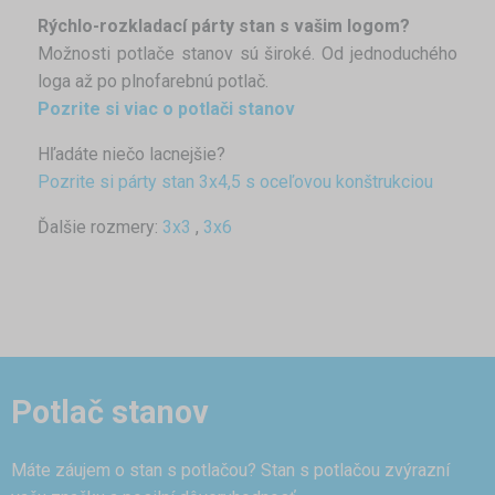
Rýchlo-rozkladací párty stan s vašim logom?
Možnosti potlače stanov sú široké. Od jednoduchého
loga až po plnofarebnú potlač.
Pozrite si viac o potlači stanov
Hľadáte niečo lacnejšie?
Pozrite si párty stan 3x4,5 s oceľovou konštrukciou
Ďalšie rozmery:
3x3
,
3x6
Potlač stanov
Máte záujem o stan s potlačou? Stan s potlačou zvýrazní