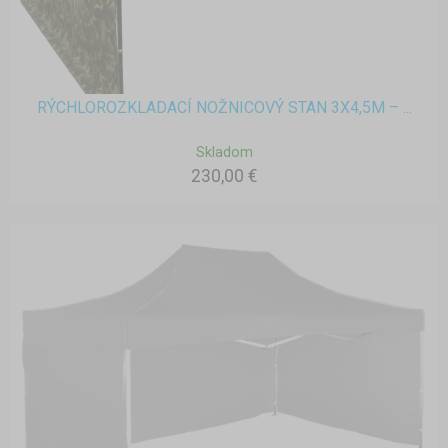
RÝCHLOROZKLADACÍ NOŽNICOVÝ STAN 3X4,5M – ...
Skladom
230,00 €