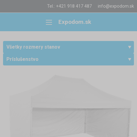
Tel.: +421 918 417 487
info@expodom.sk
Expodom.sk
Všetky rozmery stanov
Príslušenstvo