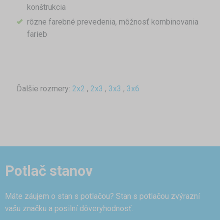
konštrukcia
rôzne farebné prevedenia, môžnosť kombinovania
farieb
Ďalšie rozmery:
2x2
,
2x3
,
3x3
,
3x6
Potlač stanov
Máte záujem o stan s potlačou? Stan s potlačou zvýrazní
vašu značku a posilní dôveryhodnosť.