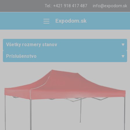
Tel.: +421 918 417 487
info@expodom.sk
Expodom.sk
Všetky rozmery stanov
Príslušenstvo