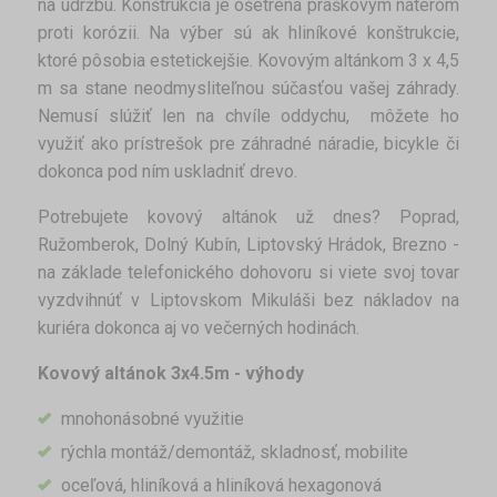
na údržbu. Konštrukcia je ošetrená práškovým náterom
proti korózii. Na výber sú ak hliníkové konštrukcie,
ktoré pôsobia estetickejšie. Kovovým altánkom 3 x 4,5
m sa stane neodmysliteľnou súčasťou vašej záhrady.
Nemusí slúžiť len na chvíle oddychu, môžete ho
využiť ako prístrešok pre záhradné náradie, bicykle či
dokonca pod ním uskladniť drevo.
Potrebujete kovový altánok už dnes? Poprad,
Ružomberok, Dolný Kubín, Liptovský Hrádok, Brezno -
na základe telefonického dohovoru si viete svoj tovar
vyzdvihnúť v Liptovskom Mikuláši bez nákladov na
kuriéra dokonca aj vo večerných hodinách.
Kovový altánok 3x4.5m - výhody
mnohonásobné využitie
rýchla montáž/demontáž, skladnosť, mobilite
oceľová, hliníková a hliníková hexagonová