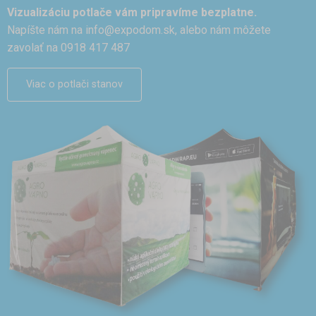
Vizualizáciu potlače vám pripravíme bezplatne.
Napíšte nám na
info@expodom.sk
, alebo nám môžete
zavolať na 0918 417 487
Viac o potlači stanov