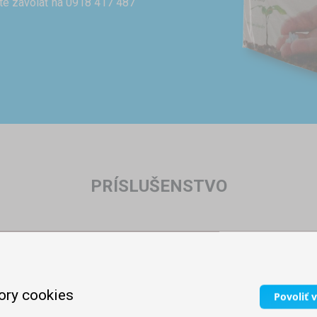
te zavolať na 0918 417 487
PRÍSLUŠENSTVO
ory cookies
Povoliť 