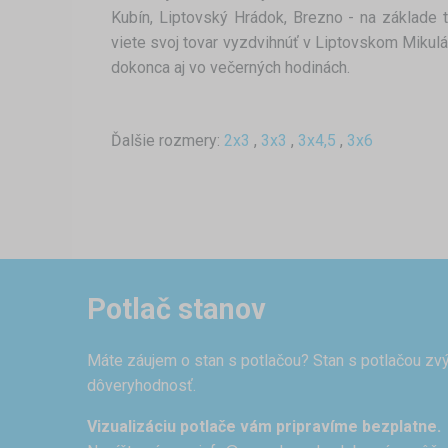
Kubín, Liptovský Hrádok, Brezno - na základe 
viete svoj tovar vyzdvihnúť v Liptovskom Mikulá
dokonca aj vo večerných hodinách.
Ďalšie rozmery:
2x3
,
3x3
,
3x4,5
,
3x6
Potlač stanov
Máte záujem o stan s potlačou? Stan s potlačou zvý
dôveryhodnosť.
Vizualizáciu potlače vám pripravíme bezplatne.