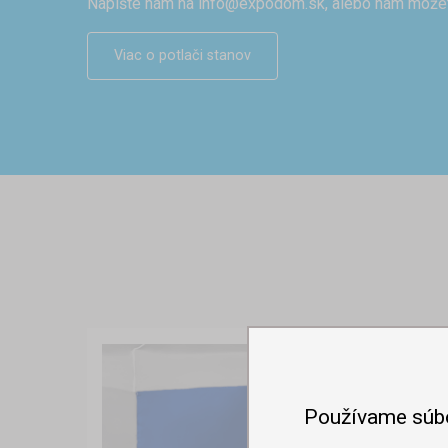
Napíšte nám na
info@expodom.sk
, alebo nám môže
Viac o potlači stanov
Používame súb