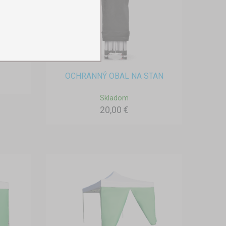
AN
OCHRANNÝ OBAL NA STAN
Skladom
20,00 €