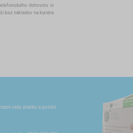
telefonického dohovoru si
ši bez nákladov na kuriéra
razní vašu značku a posilní