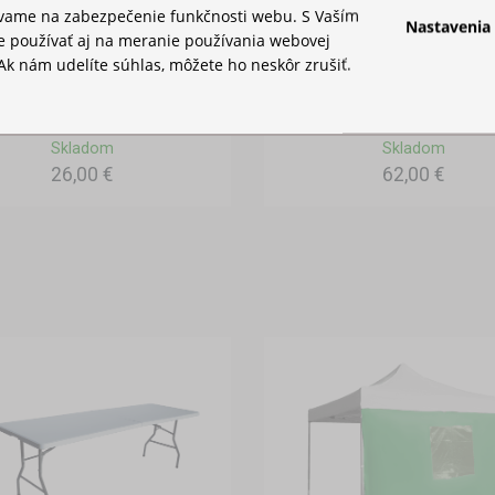
ívame na zabezpečenie funkčnosti webu. S Vaším
Nastavenia
 používať aj na meranie používania webovej
Ak nám udelíte súhlas, môžete ho neskôr zrušiť.
VODNÁ ZÁŤAŽ
TAŠKA NA PÁRTY ST
Skladom
Skladom
26,00 €
62,00 €