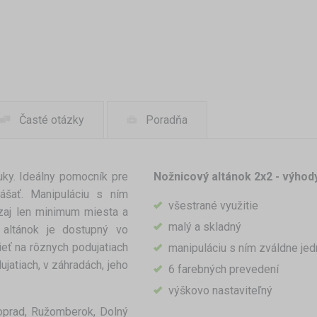
Časté otázky
Poradňa
uky. Ideálny pomocník pre
Nožnicový altánok 2x2 - výhod
nášať. Manipuláciu s ním
všestrané využitie
ozaj len minimum miesta a
malý a skladný
altánok je dostupný vo
ieť na rôznych podujatiach
manipuláciu s ním zváldne je
ujatiach, v záhradách, jeho
6 farebných prevedení
výškovo nastaviteľný
oprad, Ružomberok, Dolný