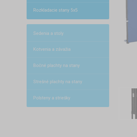
Rozkladacie stany 5x5
Sedenia a stoly
Kotvenia a závažia
Bočné plachty na stany
Strešné plachty na stany
Polsteny a striešky