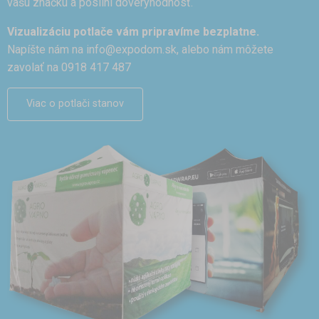
vašu značku a posilní dôveryhodnosť.
Vizualizáciu potlače vám pripravíme bezplatne.
Napíšte nám na
info@expodom.sk
, alebo nám môžete
zavolať na 0918 417 487
Viac o potlači stanov