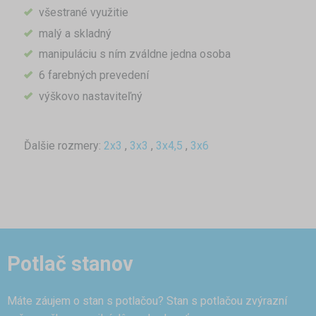
všestrané využitie
malý a skladný
manipuláciu s ním zváldne jedna osoba
6 farebných prevedení
výškovo nastaviteľný
Ďalšie rozmery:
2x3
,
3x3
,
3x4,5
,
3x6
Potlač stanov
Máte záujem o stan s potlačou? Stan s potlačou zvýrazní