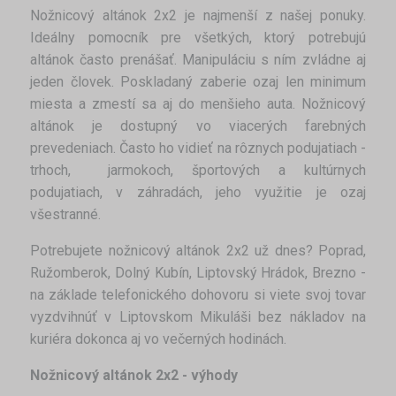
Nožnicový altánok 2x2 je najmenší z našej ponuky.
Ideálny pomocník pre všetkých, ktorý potrebujú
altánok často prenášať. Manipuláciu s ním zvládne aj
jeden človek. Poskladaný zaberie ozaj len minimum
miesta a zmestí sa aj do menšieho auta. Nožnicový
altánok je dostupný vo viacerých farebných
prevedeniach. Často ho vidieť na rôznych podujatiach -
trhoch, jarmokoch, športových a kultúrnych
podujatiach, v záhradách, jeho využitie je ozaj
všestranné.
Potrebujete nožnicový altánok 2x2 už dnes? Poprad,
Ružomberok, Dolný Kubín, Liptovský Hrádok, Brezno -
na základe telefonického dohovoru si viete svoj tovar
vyzdvihnúť v Liptovskom Mikuláši bez nákladov na
kuriéra dokonca aj vo večerných hodinách.
Nožnicový altánok 2x2 - výhody