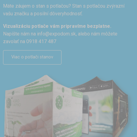
Máte záujem o stan s potlačou? Stan s potlačou zvýrazní
vašu značku a posilní dôveryhodnosť.
Vizualizáciu potlače vám pripravíme bezplatne.
Napíšte nám na
info@expodom.sk
, alebo nám môžete
zavolať na 0918 417 487
Viac o potlači stanov