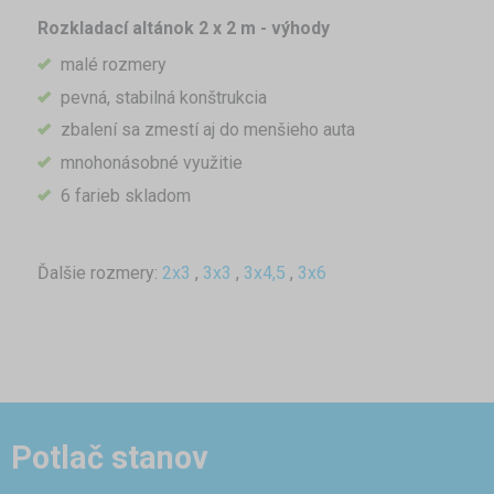
Rozkladací altánok 2 x 2 m - výhody
malé rozmery
pevná, stabilná konštrukcia
zbalení sa zmestí aj do menšieho auta
mnohonásobné využitie
6 farieb skladom
Ďalšie rozmery:
2x3
,
3x3
,
3x4,5
,
3x6
Potlač stanov