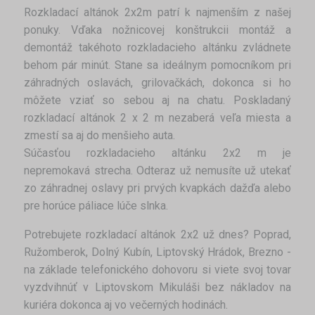
Rozkladací altánok 2x2m patrí k najmenším z našej
ponuky. Vďaka nožnicovej konštrukcii montáž a
demontáž takéhoto rozkladacieho altánku zvládnete
behom pár minút. Stane sa ideálnym pomocníkom pri
záhradných oslavách, grilovačkách, dokonca si ho
môžete vziať so sebou aj na chatu. Poskladaný
rozkladací altánok 2 x 2 m nezaberá veľa miesta a
zmestí sa aj do menšieho auta.
Súčasťou rozkladacieho altánku 2x2 m je
nepremokavá strecha. Odteraz už nemusíte už utekať
zo záhradnej oslavy pri prvých kvapkách dažďa alebo
pre horúce páliace lúče slnka.
Potrebujete rozkladací altánok 2x2 už dnes? Poprad,
Ružomberok, Dolný Kubín, Liptovský Hrádok, Brezno -
na základe telefonického dohovoru si viete svoj tovar
vyzdvihnúť v Liptovskom Mikuláši bez nákladov na
kuriéra dokonca aj vo večerných hodinách.