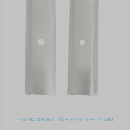
OVÁLNA SPOJKA TYČIEK OCEĽOVÉHO STANU