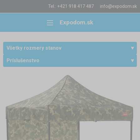
Tel.: +421 918 417 487
info@expodom.sk
Expodom.sk
Všetky rozmery stanov
Príslušenstvo