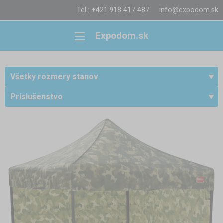
Tel.: +421 918 417 487
info@expodom.sk
Expodom.sk
Všetky rozmery stanov
Príslušenstvo