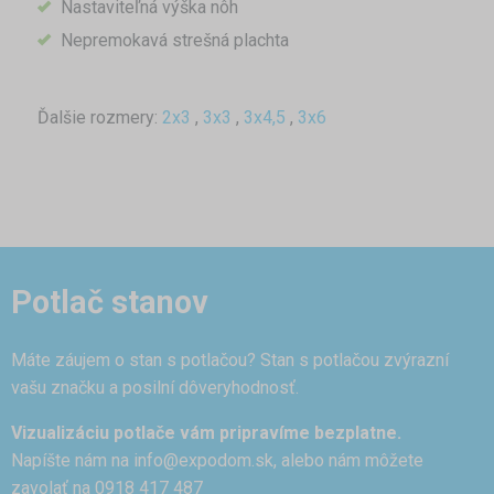
Nastaviteľná výška nôh
Nepremokavá strešná plachta
Ďalšie rozmery:
2x3
,
3x3
,
3x4,5
,
3x6
Potlač stanov
Máte záujem o stan s potlačou? Stan s potlačou zvýrazní
vašu značku a posilní dôveryhodnosť.
Vizualizáciu potlače vám pripravíme bezplatne.
Napíšte nám na
info@expodom.sk
, alebo nám môžete
zavolať na 0918 417 487