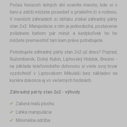
Počas horúcich letných dní oceníte miesto, kde si v
tieni a zátiší môžete posedieť s priateľmi či s rodinou.
V menších záhradách si obľubu získal záhradný párty
stan 2x2. Manipulácia s ním je jednoduchá, postavenie
zvládnete behom pár minút a kedykoľvek ho ho
môžete premiestniť tam kam práve potrebujete.
Potrebujete záhradný párty stan 2x2 už dnes? Poprad,
Ružomberok, Dolný Kubín, Liptovský Hrádok, Brezno -
na základe telefonického dohovoru si viete svoj tovar
vyzdvihnúť v Liptovskom Mikuláši bez nákladov na
kuriéra dokonca aj vo večerných hodinách.
Záhradný párty stan 2x2 - výhody
Zaberá malú plochu
Ľahká manipulácia
Minimálna údržba