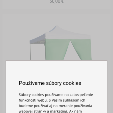
60,00 €
Používame súbory cookies
Súbory cookies používame na zabezpečenie
BOČNÁ PLACHTA 2M S DVERAMI
funkčnosti webu. S Vaším súhlasom ich
budeme používať aj na meranie používania
Skladom
webovej stránky a marketing. Ak nám