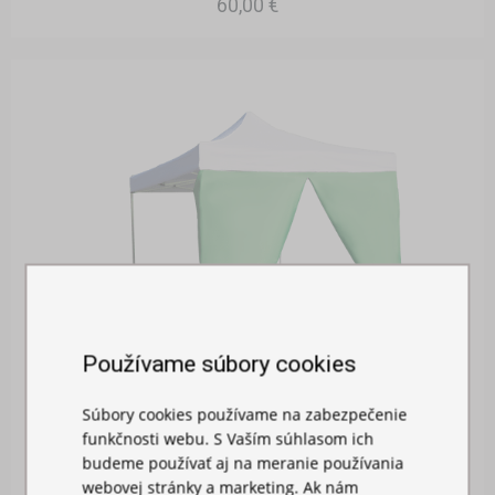
60,00 €
Používame súbory cookies
Súbory cookies používame na zabezpečenie
BOČNÁ PLACHTA 2M S DVERAMI
funkčnosti webu. S Vaším súhlasom ich
budeme používať aj na meranie používania
Skladom
webovej stránky a marketing. Ak nám