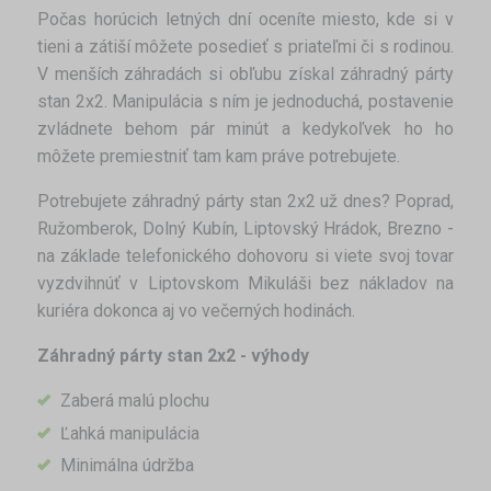
Počas horúcich letných dní oceníte miesto, kde si v
tieni a zátiší môžete posedieť s priateľmi či s rodinou.
V menších záhradách si obľubu získal záhradný párty
stan 2x2. Manipulácia s ním je jednoduchá, postavenie
zvládnete behom pár minút a kedykoľvek ho ho
môžete premiestniť tam kam práve potrebujete.
Potrebujete záhradný párty stan 2x2 už dnes? Poprad,
Ružomberok, Dolný Kubín, Liptovský Hrádok, Brezno -
na základe telefonického dohovoru si viete svoj tovar
vyzdvihnúť v Liptovskom Mikuláši bez nákladov na
kuriéra dokonca aj vo večerných hodinách.
Záhradný párty stan 2x2 - výhody
Zaberá malú plochu
Ľahká manipulácia
Minimálna údržba