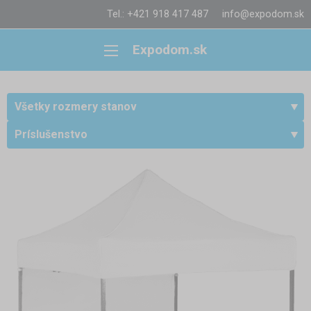
Tel.: +421 918 417 487
info@expodom.sk
Expodom.sk
Všetky rozmery stanov
Príslušenstvo