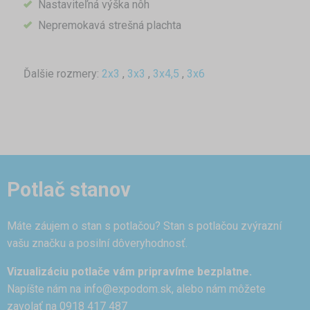
Nastaviteľná výška nôh
Nepremokavá strešná plachta
Ďalšie rozmery:
2x3
,
3x3
,
3x4,5
,
3x6
Potlač stanov
Máte záujem o stan s potlačou? Stan s potlačou zvýrazní
vašu značku a posilní dôveryhodnosť.
Vizualizáciu potlače vám pripravíme bezplatne.
Napíšte nám na
info@expodom.sk
, alebo nám môžete
zavolať na 0918 417 487