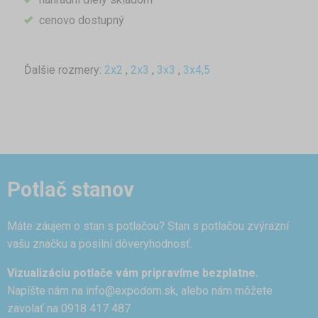
cenovo dostupný
Ďalšie rozmery:
2x2
,
2x3
,
3x3
,
3x4,5
Potlač stanov
Máte záujem o stan s potlačou? Stan s potlačou zvýrazní
vašu značku a posilní dôveryhodnosť.
Vizualizáciu potlače vám pripravíme bezplatne.
Napíšte nám na
info@expodom.sk
, alebo nám môžete
zavolať na 0918 417 487