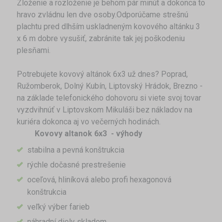
Zloženie a rozloženie je behom pár minút a dokonca to
hravo zvládnu len dve osoby.Odporúčame strešnú
plachtu pred dlhším uskladneným kovového altánku 3
x 6 m dobre vysušiť, zabránite tak jej poškodeniu
plesňami.
Potrebujete kovový altánok 6x3 už dnes? Poprad,
Ružomberok, Dolný Kubín, Liptovský Hrádok, Brezno -
na základe telefonického dohovoru si viete svoj tovar
vyzdvihnúť v Liptovskom Mikuláši bez nákladov na
kuriéra dokonca aj vo večerných hodinách.
Kovovy altanok 6x3 - výhody
stabilna a pevná konštrukcia
rýchle dočasné prestrešenie
oceľová, hliníková alebo profi hexagonová
konštrukcia
veľký výber farieb
náhradní diely skladom