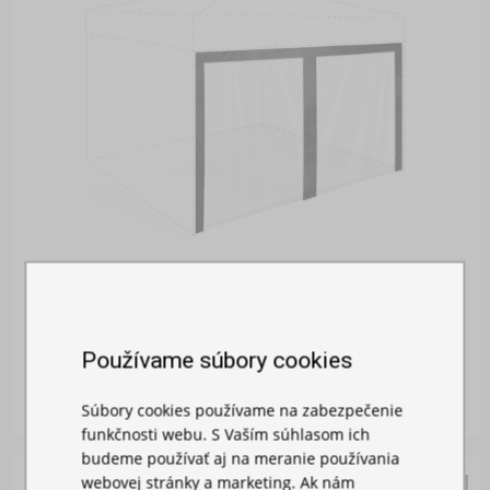
MOSKYTIÉRA NA STAN
Používame súbory cookies
Skladom
26,00 €
Súbory cookies používame na zabezpečenie
funkčnosti webu. S Vaším súhlasom ich
budeme používať aj na meranie používania
webovej stránky a marketing. Ak nám