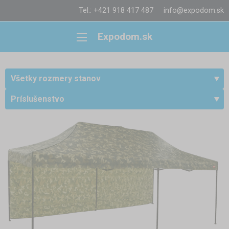
Tel.: +421 918 417 487
info@expodom.sk
Expodom.sk
Všetky rozmery stanov
Príslušenstvo