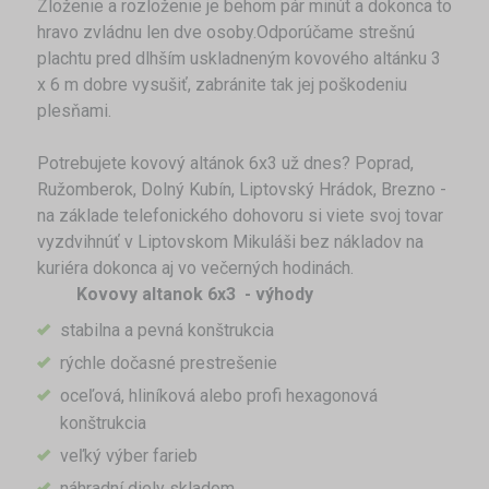
Zloženie a rozloženie je behom pár minút a dokonca to
hravo zvládnu len dve osoby.Odporúčame strešnú
plachtu pred dlhším uskladneným kovového altánku 3
x 6 m dobre vysušiť, zabránite tak jej poškodeniu
plesňami.
Potrebujete kovový altánok 6x3 už dnes? Poprad,
Ružomberok, Dolný Kubín, Liptovský Hrádok, Brezno -
na základe telefonického dohovoru si viete svoj tovar
vyzdvihnúť v Liptovskom Mikuláši bez nákladov na
kuriéra dokonca aj vo večerných hodinách.
Kovovy altanok 6x3 - výhody
stabilna a pevná konštrukcia
rýchle dočasné prestrešenie
oceľová, hliníková alebo profi hexagonová
konštrukcia
veľký výber farieb
náhradní diely skladom