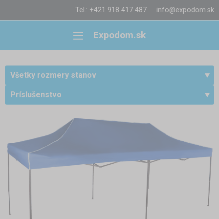
Tel.: +421 918 417 487
info@expodom.sk
Expodom.sk
Všetky rozmery stanov
Príslušenstvo