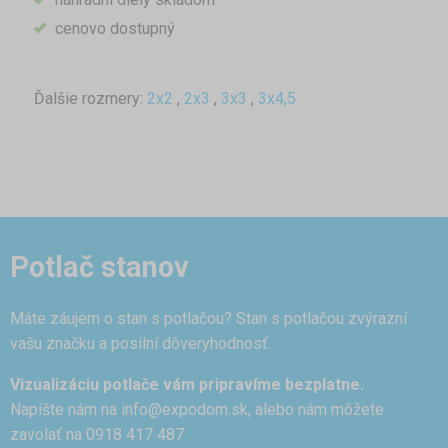
cenovo dostupný
Ďalšie rozmery:
2x2
,
2x3
,
3x3
,
3x4,5
Potlač stanov
Máte záujem o stan s potlačou? Stan s potlačou zvýrazní
vašu značku a posilní dôveryhodnosť.
Vizualizáciu potlače vám pripravíme bezplatne.
Napíšte nám na
info@expodom.sk
, alebo nám môžete
zavolať na 0918 417 487