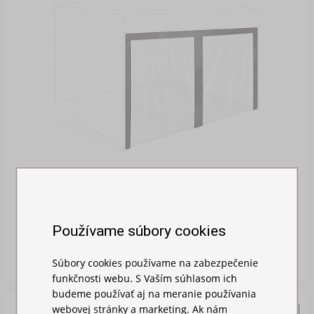
MOSKYTIÉRA NA STAN
Používame súbory cookies
Skladom
26,00 €
Súbory cookies používame na zabezpečenie
funkčnosti webu. S Vaším súhlasom ich
budeme používať aj na meranie používania
webovej stránky a marketing. Ak nám