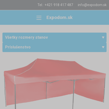
Tel.: +421 918 417 487
info@expodom.sk
Expodom.sk
Všetky rozmery stanov
Príslušenstvo