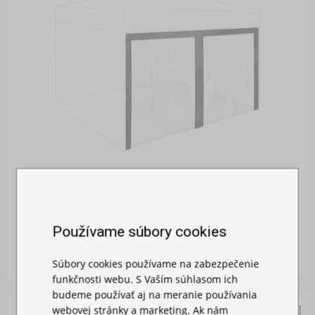
MOSKYTIÉRA NA STAN
Používame súbory cookies
Skladom
26,00 €
Súbory cookies používame na zabezpečenie
funkčnosti webu. S Vaším súhlasom ich
budeme používať aj na meranie používania
webovej stránky a marketing. Ak nám