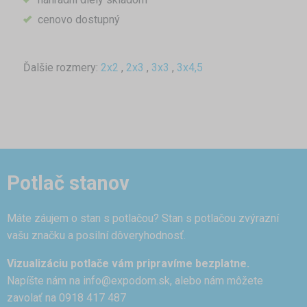
cenovo dostupný
Ďalšie rozmery:
2x2
,
2x3
,
3x3
,
3x4,5
Potlač stanov
Máte záujem o stan s potlačou? Stan s potlačou zvýrazní
vašu značku a posilní dôveryhodnosť.
Vizualizáciu potlače vám pripravíme bezplatne.
Napíšte nám na
info@expodom.sk
, alebo nám môžete
zavolať na 0918 417 487