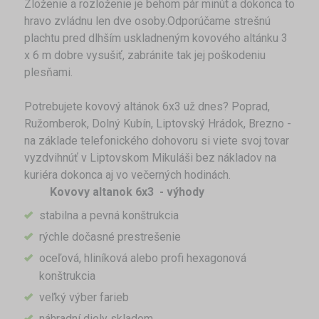
Zloženie a rozloženie je behom pár minút a dokonca to
hravo zvládnu len dve osoby.Odporúčame strešnú
plachtu pred dlhším uskladneným kovového altánku 3
x 6 m dobre vysušiť, zabránite tak jej poškodeniu
plesňami.
Potrebujete kovový altánok 6x3 už dnes? Poprad,
Ružomberok, Dolný Kubín, Liptovský Hrádok, Brezno -
na základe telefonického dohovoru si viete svoj tovar
vyzdvihnúť v Liptovskom Mikuláši bez nákladov na
kuriéra dokonca aj vo večerných hodinách.
Kovovy altanok 6x3 - výhody
stabilna a pevná konštrukcia
rýchle dočasné prestrešenie
oceľová, hliníková alebo profi hexagonová
konštrukcia
veľký výber farieb
náhradní diely skladom