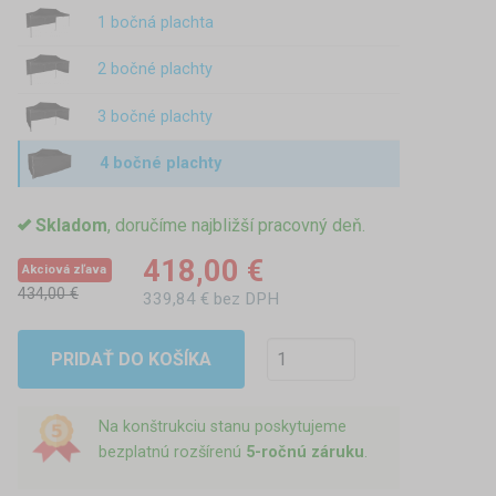
1 bočná plachta
2 bočné plachty
3 bočné plachty
4 bočné plachty
Skladom
, doručíme najbližší pracovný deň.
418,00 €
Akciová zľava
434,00 €
339,84 € bez DPH
PRIDAŤ DO KOŠÍKA
Na konštrukciu stanu poskytujeme
bezplatnú rozšírenú
5-ročnú záruku
.