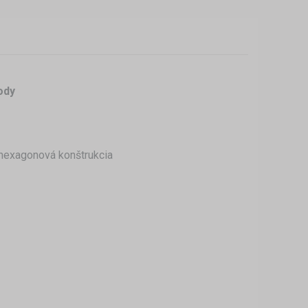
ody
i hexagonová konštrukcia