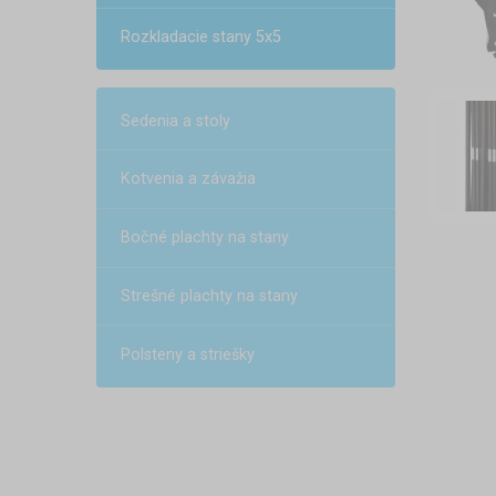
Rozkladacie stany 5x5
Sedenia a stoly
Kotvenia a závažia
Bočné plachty na stany
Strešné plachty na stany
Polsteny a striešky