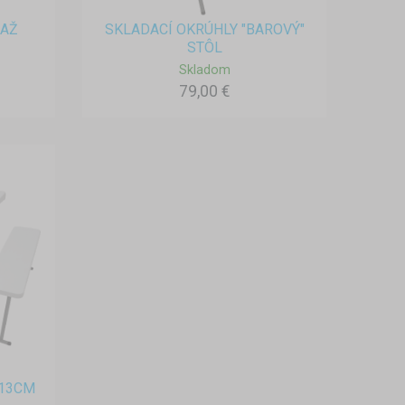
ŤAŽ
SKLADACÍ OKRÚHLY "BAROVÝ"
STÔL
Skladom
79,00 €
113CM