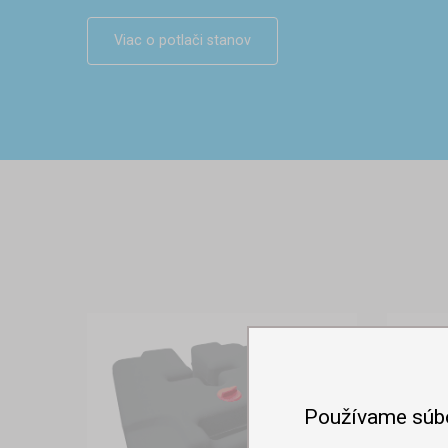
Viac o potlači stanov
Používame súb