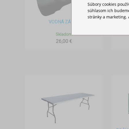
Súbory cookies použ
súhlasom ich budeme
stránky a marketing. 
VODNÁ ZÁŤAŽ
T
Skladom
26,00 €