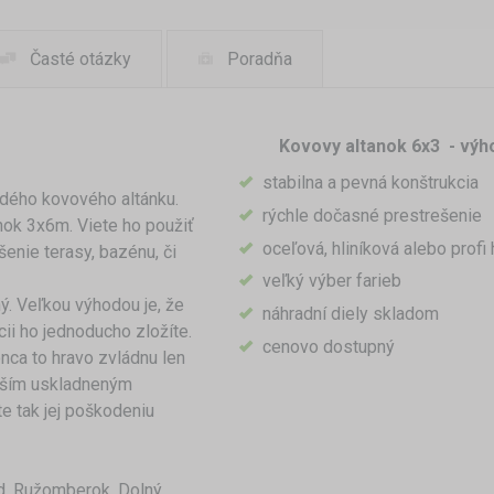
Časté otázky
Poradňa
Kovovy altanok 6x3 - výh
stabilna a pevná konštrukcia
dého kovového altánku.
rýchle dočasné prestrešenie
nok 3x6m. Viete ho použiť
oceľová, hliníková alebo prof
šenie terasy, bazénu, či
veľký výber farieb
ý. Veľkou výhodou je, že
náhradní diely skladom
ii ho jednoducho zložíte.
cenovo dostupný
nca to hravo zvládnu len
hším uskladneným
e tak jej poškodeniu
d, Ružomberok, Dolný