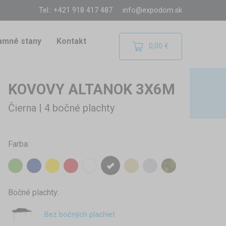
Tel.: +421 918 417 487
info@expodom.sk
amné stany
Kontakt
0,00 €
KOVOVY ALTANOK 3X6M
Čierna | 4 bočné plachty
Farba:
Bočné plachty:
Bez bočných plachiet