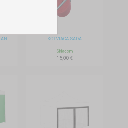
TAN
KOTVIACA SADA
Skladom
15,00 €