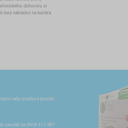
lefonického dohovoru si
ši bez nákladov na kuriéra
razní vašu značku a posilní
te zavolať na 0918 417 487