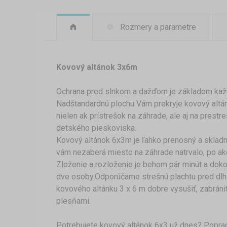
Rozmery a parametre
Kovový altánok 3x6m
Ochrana pred slnkom a dažďom je základom kaž
Nadštandardnú plochu Vám prekryje kovový altá
nielen ak prístrešok na záhrade, ale aj na prestre
detského pieskoviska.
Kovový altánok 6x3m je ľahko prenosný a skladn
vám nezaberá miesto na záhrade natrvalo, po akc
Zloženie a rozloženie je behom pár minút a doko
dve osoby.Odporúčame strešnú plachtu pred dl
kovového altánku 3 x 6 m dobre vysušiť, zabránit
plesňami.
Potrebujete kovový altánok 6x3 už dnes? Popra