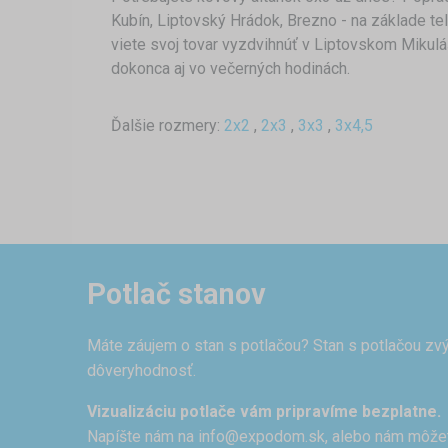
Kubín, Liptovský Hrádok, Brezno - na základe te
viete svoj tovar vyzdvihnúť v Liptovskom Mikulá
dokonca aj vo večerných hodinách.
Ďalšie rozmery:
2x2
,
2x3
,
3x3
,
3x4,5
Potlač stanov
Máte záujem o stan s potlačou? Stan s potlačou zvý
dôveryhodnosť.
Vizualizáciu potlače vám pripravíme bezplatne.
Napíšte nám na
info@expodom.sk
, alebo nám môže