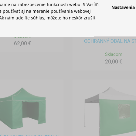
ívame na zabezpečenie funkčnosti webu. S Vaším
Nastavenia
 používať aj na meranie používania webovej
Ak nám udelíte súhlas, môžete ho neskôr zrušiť.
AŠKA NA PÁRTY STAN
Skladom
OCHRANNÝ OBAL NA S
62,00 €
Skladom
20,00 €