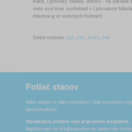
Kubín, Liptovský Hrádok, Brezno - na základe 
viete svoj tovar vyzdvihnúť v Liptovskom Mikulá
dokonca aj vo večerných hodinách.
Ďalšie rozmery:
2x2
,
3x3
,
3x4,5
,
3x6
Potlač stanov
Máte záujem o stan s potlačou? Stan s potlačou zvý
dôveryhodnosť.
Vizualizáciu potlače vám pripravíme bezplatne.
Napíšte nám na
info@expodom.sk
, alebo nám môže