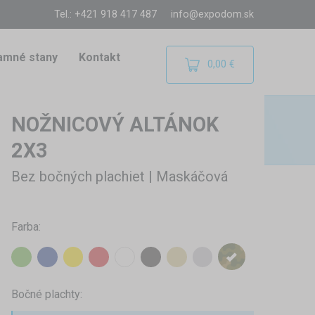
Tel.: +421 918 417 487
info@expodom.sk
amné stany
Kontakt
0,00 €
NOŽNICOVÝ ALTÁNOK
2X3
Bez bočných plachiet | Maskáčová
Farba:
Bočné plachty: