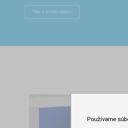
Viac o potlači stanov
Používame súb