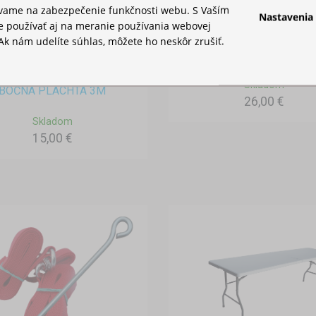
ívame na zabezpečenie funkčnosti webu. S Vaším
Nastavenia
 používať aj na meranie používania webovej
Ak nám udelíte súhlas, môžete ho neskôr zrušiť.
VODNÁ ZÁŤAŽ
Skladom
BOČNÁ PLACHTA 3M
26,00 €
Skladom
15,00 €