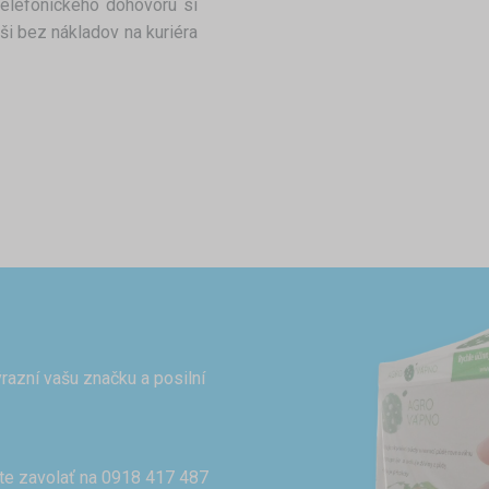
telefonického dohovoru si
ši bez nákladov na kuriéra
razní vašu značku a posilní
te zavolať na 0918 417 487