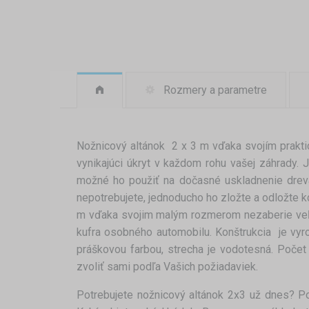
Rozmery a parametre
Nožnicový altánok 2 x 3 m vďaka svojím prak
vynikajúci úkryt v každom rohu vašej záhrady. J
možné ho použiť na dočasné uskladnenie dreva
nepotrebujete, jednoducho ho zložte a odložte 
m vďaka svojim malým rozmerom nezaberie veľa
kufra osobného automobilu. Konštrukcia je vyr
práškovou farbou, strecha je vodotesná. Poče
zvoliť sami podľa Vašich požiadaviek.
Potrebujete nožnicový altánok 2x3 už dnes? P