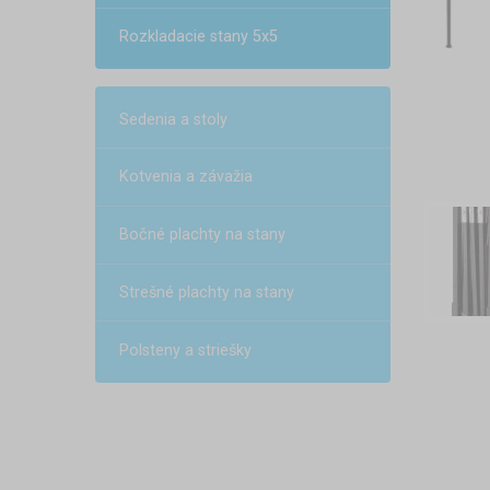
Rozkladacie stany 5x5
Sedenia a stoly
Kotvenia a závažia
Bočné plachty na stany
Strešné plachty na stany
Polsteny a striešky