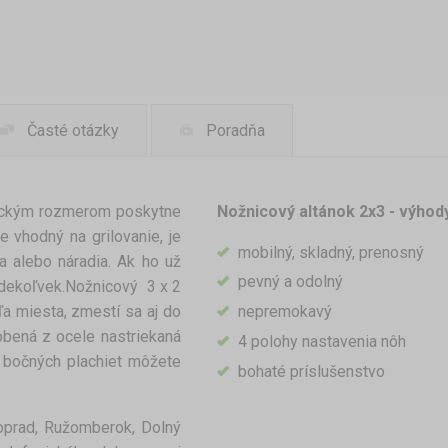
Časté otázky
Poradňa
tickým rozmerom poskytne
Nožnicový altánok 2x3 - výhod
e vhodný na grilovanie, je
mobilný, skladný, prenosný
 alebo náradia. Ak ho už
pevný a odolný
kdekoľvek.Nožnicový 3 x 2
 miesta, zmestí sa aj do
nepremokavý
obená z ocele nastriekaná
4 polohy nastavenia nôh
t bočných plachiet môžete
bohaté príslušenstvo
oprad, Ružomberok, Dolný