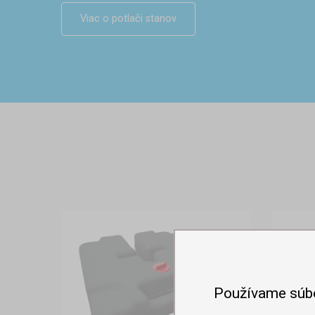
Viac o potlači stanov
Používame súb