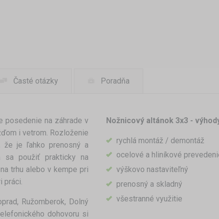
Časté otázky
Poradňa
e posedenie na záhrade v
Nožnicový altánok 3x3 - výhod
žďom i vetrom. Rozloženie
rychlá montáž / demontáž
, že je ľahko prenosný a
ocelové a hliníkové prevedeni
á sa použiť prakticky na
 na trhu alebo v kempe pri
výškovo nastaviteľný
i práci.
prenosný a skladný
všestranné využitie
oprad, Ružomberok, Dolný
telefonického dohovoru si