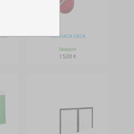
TAN
KOTVIACA SADA
Skladom
15,00 €