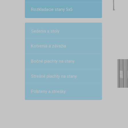
Rozkladacie stany 5x5
Sedenia a stoly
Kotvenia a závažia
Bočné plachty na stany
Strešné plachty na stany
Polsteny a striešky