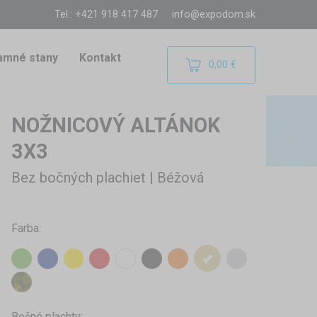
Tel.: +421 918 417 487
info@expodom.sk
amné stany
Kontakt
0,00 €
NOŽNICOVÝ ALTÁNOK
3X3
Bez bočných plachiet | Béžová
Farba:
Bočné plachty: