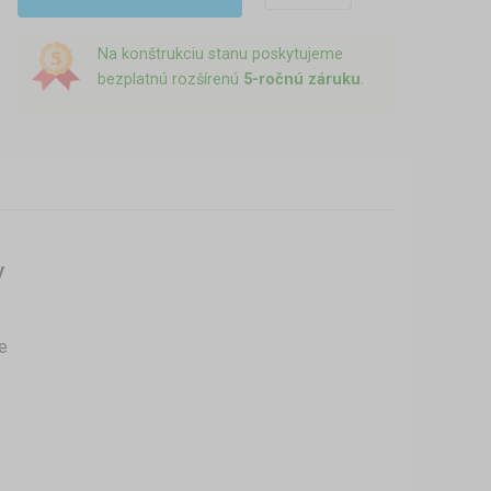
Na konštrukciu stanu poskytujeme
bezplatnú rozšírenú
5-ročnú záruku
.
y
e