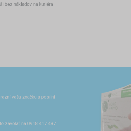
ši bez nákladov na kuriéra
razní vašu značku a posilní
te zavolať na 0918 417 487