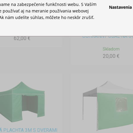
ívame na zabezpečenie funkčnosti webu. S Vaším
Nastavenia
 používať aj na meranie používania webovej
Ak nám udelíte súhlas, môžete ho neskôr zrušiť.
AŠKA NA PÁRTY STAN
Skladom
OCHRANNÝ OBAL NA S
62,00 €
Skladom
20,00 €
Á PLACHTA 3M S DVERAMI