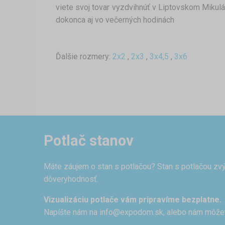
viete svoj tovar vyzdvihnúť v Liptovskom Mikulá
dokonca aj vo večerných hodinách
Ďalšie rozmery:
2x2
,
2x3
,
3x4,5
,
3x6
Potlač stanov
Máte záujem o stan s potlačou? Stan s potlačou zvý
dôveryhodnosť.
Vizualizáciu potlače vám pripravíme bezplatne.
Napíšte nám na
info@expodom.sk
, alebo nám môže