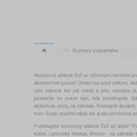
Rozmery a parametre
Nožnicový altánok 3x3 je výborným miestom pr
akomkoľvek počasí. Chráni vás pred slnkom, da
vám zaberie len pár minút a jeho výhodou je
postavíte ho práve tam, kde potrebujete. D
akýkoľvek účely, na záhrade, firemných akciách,
mori. Svoje využitie nájde ale aj ako prístrešok pr
Potrebujete nožnicový altánok 3x3 už dnes? P
Kubín, Liptovský Hrádok, Brezno - na základe 