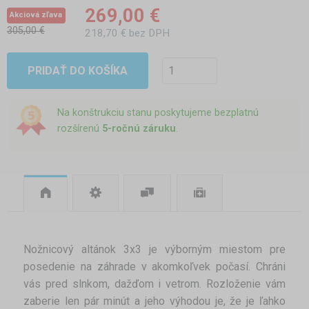
269,00 €
Akciová zľava
305,00 €
218,70 € bez DPH
PRIDAŤ DO KOŠÍKA
Na konštrukciu stanu poskytujeme bezplatnú
rozšírenú
5-ročnú záruku
.
Nožnicový altánok 3x3 je výborným miestom pre
posedenie na záhrade v akomkoľvek počasí. Chráni
vás pred slnkom, dažďom i vetrom. Rozloženie vám
zaberie len pár minút a jeho výhodou je, že je ľahko