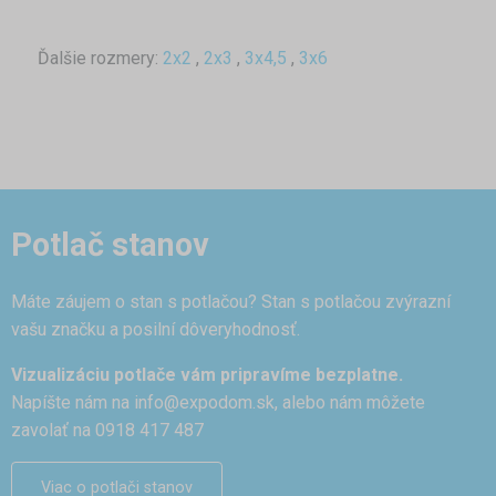
Ďalšie rozmery:
2x2
,
2x3
,
3x4,5
,
3x6
Potlač stanov
Máte záujem o stan s potlačou? Stan s potlačou zvýrazní
vašu značku a posilní dôveryhodnosť.
Vizualizáciu potlače vám pripravíme bezplatne.
Napíšte nám na
info@expodom.sk
, alebo nám môžete
zavolať na 0918 417 487
Viac o potlači stanov