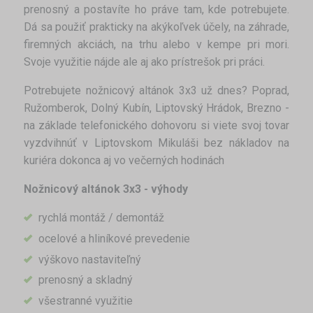
prenosný a postavíte ho práve tam, kde potrebujete.
Dá sa použiť prakticky na akýkoľvek účely, na záhrade,
firemných akciách, na trhu alebo v kempe pri mori.
Svoje využitie nájde ale aj ako prístrešok pri práci.
Potrebujete nožnicový altánok 3x3 už dnes? Poprad,
Ružomberok, Dolný Kubín, Liptovský Hrádok, Brezno -
na základe telefonického dohovoru si viete svoj tovar
vyzdvihnúť v Liptovskom Mikuláši bez nákladov na
kuriéra dokonca aj vo večerných hodinách
Nožnicový altánok 3x3 - výhody
rychlá montáž / demontáž
ocelové a hliníkové prevedenie
výškovo nastaviteľný
prenosný a skladný
všestranné využitie