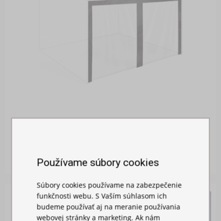
MOSKYTIÉRA NA STAN
Skladom
26,00 €
Používame súbory cookies
Súbory cookies používame na zabezpečenie
funkčnosti webu. S Vaším súhlasom ich
budeme používať aj na meranie používania
webovej stránky a marketing. Ak nám