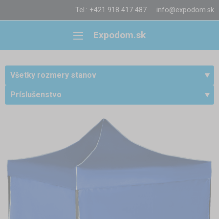
Tel.: +421 918 417 487
info@expodom.sk
Expodom.sk
Všetky rozmery stanov
Príslušenstvo