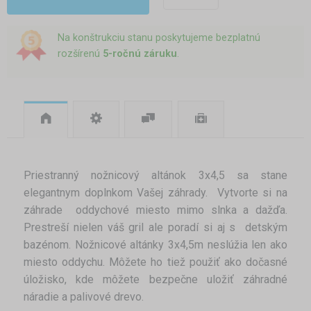
Na konštrukciu stanu poskytujeme bezplatnú
rozšírenú
5-ročnú záruku
.
Priestranný nožnicový altánok 3x4,5 sa stane
elegantnym doplnkom Vašej záhrady. Vytvorte si na
záhrade oddychové miesto mimo slnka a dažďa.
Prestreší nielen váš gril ale poradí si aj s detským
bazénom. Nožnicové altánky 3x4,5m neslúžia len ako
miesto oddychu. Môžete ho tiež použiť ako dočasné
úložisko, kde môžete bezpečne uložiť záhradné
náradie a palivové drevo.