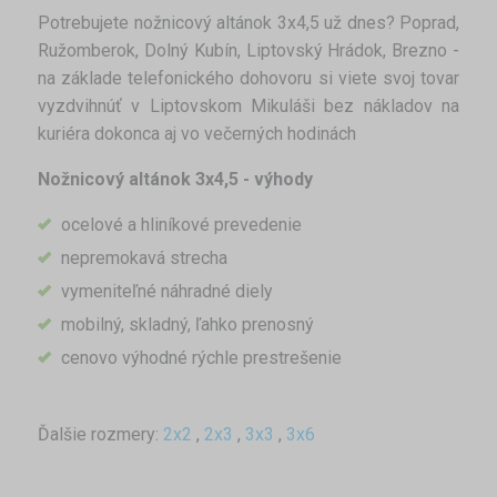
Potrebujete nožnicový altánok 3x4,5 už dnes? Poprad,
Ružomberok, Dolný Kubín, Liptovský Hrádok, Brezno -
na základe telefonického dohovoru si viete svoj tovar
vyzdvihnúť v Liptovskom Mikuláši bez nákladov na
kuriéra dokonca aj vo večerných hodinách
Nožnicový altánok 3x4,5 - výhody
ocelové a hliníkové prevedenie
nepremokavá strecha
vymeniteľné náhradné diely
mobilný, skladný, ľahko prenosný
cenovo výhodné rýchle prestrešenie
Ďalšie rozmery:
2x2
,
2x3
,
3x3
,
3x6