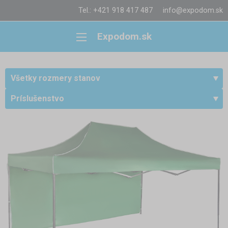
Tel.: +421 918 417 487
info@expodom.sk
Expodom.sk
Všetky rozmery stanov
Príslušenstvo