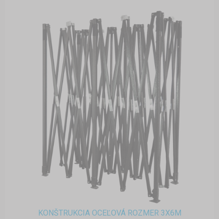
KONŠTRUKCIA OCEĽOVÁ ROZMER 3X6M