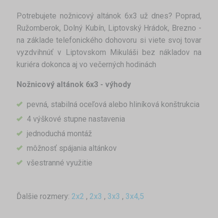
Potrebujete nožnicový altánok 6x3 už dnes? Poprad,
Ružomberok, Dolný Kubín, Liptovský Hrádok, Brezno -
na základe telefonického dohovoru si viete svoj tovar
vyzdvihnúť v Liptovskom Mikuláši bez nákladov na
kuriéra dokonca aj vo večerných hodinách
Nožnicový altánok 6x3 - výhody
pevná, stabilná oceľová alebo hliníková konštrukcia
4 výškové stupne nastavenia
jednoduchá montáž
môžnosť spájania altánkov
všestranné využitie
Ďalšie rozmery:
2x2
,
2x3
,
3x3
,
3x4,5