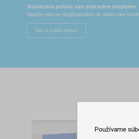
Vizualizáciu potlače vám pripravíme bezplatne.
Napíšte nám na
info@expodom.sk
, alebo nám môže
Viac o potlači stanov
Používame súb