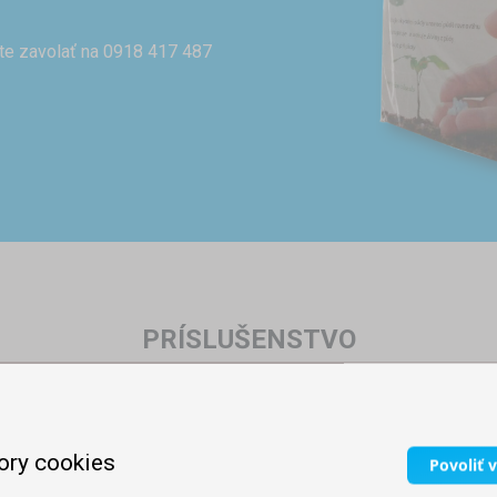
te zavolať na 0918 417 487
PRÍSLUŠENSTVO
ory cookies
Povoliť 