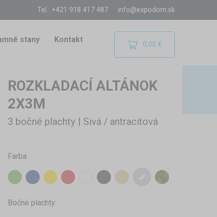
Tel.: +421 918 417 487
info@expodom.sk
amné stany
Kontakt
0,00 €
ROZKLADACÍ ALTÁNOK
2X3M
3 bočné plachty | Sivá / antracitová
Farba:
Bočné plachty: