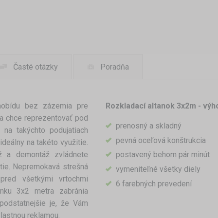
Časté otázky
Poradňa
zaobídu bez zázemia pre
Rozkladací altanok 3x2m - výh
sa chce reprezentovať pod
prenosný a skladný
 na takýchto podujatiach
pevná oceľová konštrukcia
ideálny na takéto využitie.
ž a demontáž zvládnete
postavený behom pár minút
itie. Nepremokavá strešná
vymeniteľné všetky diely
 pred všetkými vrtochmi
6 farebných prevedení
ánku 3x2 metra zabránia
podstatnejšie je, že Vám
vlastnou reklamou.