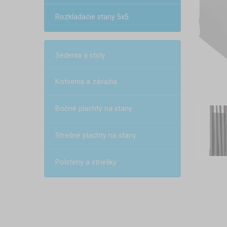
Rozkladacie stany 5x5
Sedenia a stoly
Kotvenia a závažia
Bočné plachty na stany
Strešné plachty na stany
Polsteny a striešky