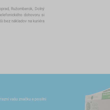
Poprad, Ružomberok, Dolný
telefonického dohovoru si
ši bez nákladov na kuriéra
razní vašu značku a posilní