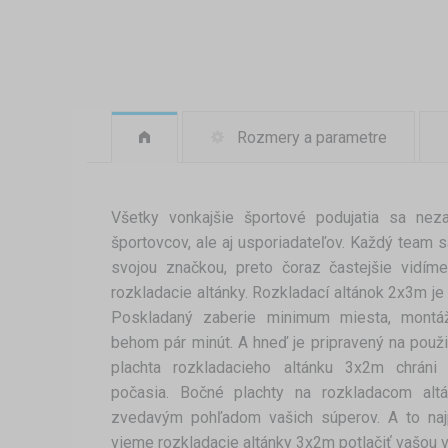
Rozmery a parametre
Všetky vonkajšie športové podujatia sa ne
športovcov, ale aj usporiadateľov. Každý team 
svojou značkou, preto čoraz častejšie vidíme
rozkladacie altánky. Rozkladací altánok 2x3m je 
Poskladaný zaberie minimum miesta, montá
behom pár minút. A hneď je pripravený na použ
plachta rozkladacieho altánku 3x2m chráni
počasia. Bočné plachty na rozkladacom alt
zvedavým pohľadom vašich súperov. A to naj
vieme rozkladacie altánky 3x2m potlačiť vašou 