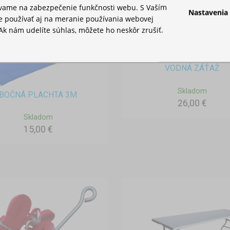
ívame na zabezpečenie funkčnosti webu. S Vaším
Nastavenia
 používať aj na meranie používania webovej
Ak nám udelíte súhlas, môžete ho neskôr zrušiť.
VODNÁ ZÁŤAŽ
Skladom
BOČNÁ PLACHTA 3M
26,00 €
Skladom
15,00 €