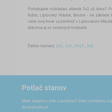
Potrebujete rozkladací altánok 3x2 už dnes? 
Kubín, Liptovský Hrádok, Brezno - na základe 
viete svoj tovar vyzdvihnúť v Liptovskom Mikulá
dokonca aj vo večerných hodinách.
Ďalšie rozmery:
2x2
,
3x3
,
3x4,5
,
3x6
Potlač stanov
Máte záujem o stan s potlačou? Stan s potlačou zvý
dôveryhodnosť.