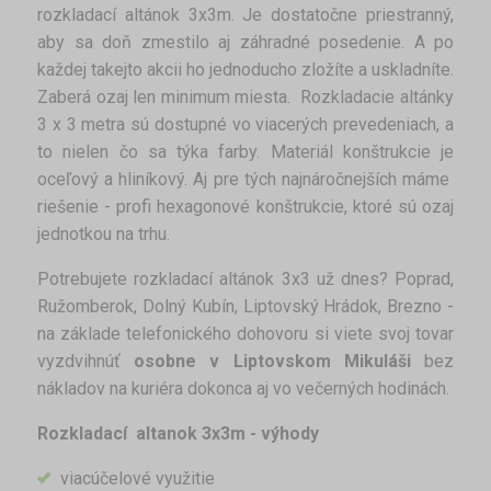
rozkladací altánok 3x3m. Je dostatočne priestranný,
aby sa doň zmestilo aj záhradné posedenie. A po
každej takejto akcii ho jednoducho zložíte a uskladníte.
Zaberá ozaj len minimum miesta. Rozkladacie altánky
3 x 3 metra sú dostupné vo viacerých prevedeniach, a
to nielen čo sa týka farby. Materiál konštrukcie je
oceľový a hliníkový. Aj pre tých najnáročnejších máme
riešenie - profi hexagonové konštrukcie, ktoré sú ozaj
jednotkou na trhu.
Potrebujete rozkladací altánok 3x3 už dnes? Poprad,
Ružomberok, Dolný Kubín, Liptovský Hrádok, Brezno -
na základe telefonického dohovoru si viete svoj tovar
vyzdvihnúť
osobne v Liptovskom Mikuláši
bez
nákladov na kuriéra dokonca aj vo večerných hodinách.
Rozkladací altanok 3x3m - výhody
viacúčelové využitie