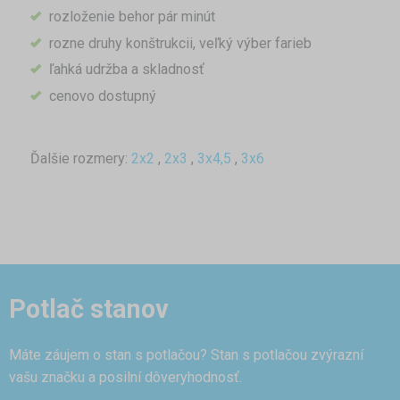
rozloženie behor pár minút
rozne druhy konštrukcii, veľký výber farieb
ľahká udržba a skladnosť
cenovo dostupný
Ďalšie rozmery:
2x2
,
2x3
,
3x4,5
,
3x6
Potlač stanov
Máte záujem o stan s potlačou? Stan s potlačou zvýrazní
vašu značku a posilní dôveryhodnosť.