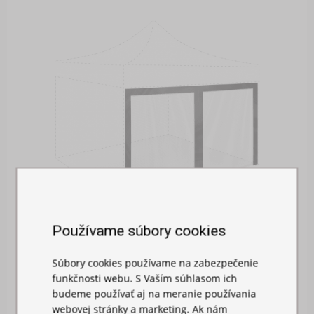
Používame súbory cookies
Súbory cookies používame na zabezpečenie
MOSKYTIÉRA NA STAN
funkčnosti webu. S Vaším súhlasom ich
budeme používať aj na meranie používania
Skladom
webovej stránky a marketing. Ak nám