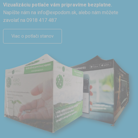
Vizualizáciu potlače vám pripravíme bezplatne.
Napíšte nám na
info@expodom.sk
, alebo nám môžete
zavolať na 0918 417 487
Viac o potlači stanov