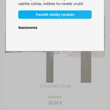
26,00 €
udelíte súhlas, môžete ho neskôr zrušiť.
Povoliť všetky cookies
Nastavenia
SPOJOVACÍ ŽĽAB
Skladom
26,00 €