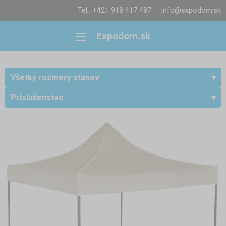
Tel.: +421 918 417 487
info@expodom.sk
Expodom.sk
Všetky rozmery stanov
Príslušenstvo