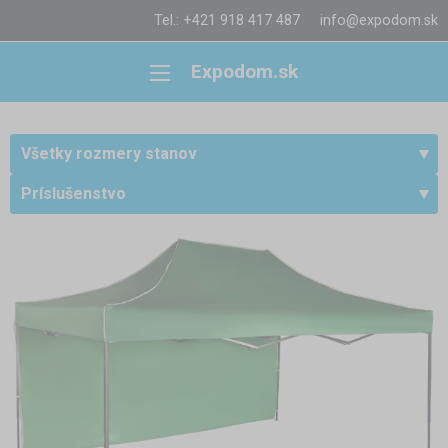
Tel.: +421 918 417 487
info@expodom.sk
Expodom.sk
Všetky rozmery stanov
Príslušenstvo