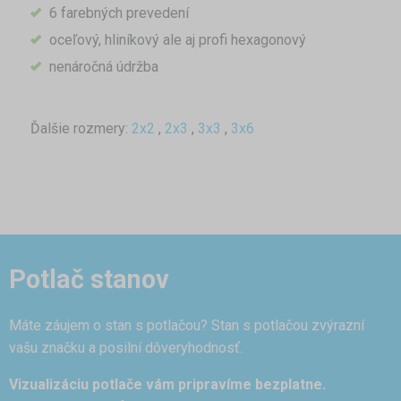
6 farebných prevedení
oceľový, hliníkový ale aj profi hexagonový
nenáročná údržba
Ďalšie rozmery:
2x2
,
2x3
,
3x3
,
3x6
Potlač stanov
Máte záujem o stan s potlačou? Stan s potlačou zvýrazní
vašu značku a posilní dôveryhodnosť.
Vizualizáciu potlače vám pripravíme bezplatne.