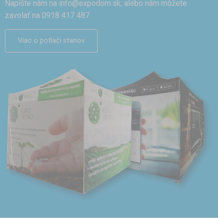
Napíšte nám na
info@expodom.sk
, alebo nám môžete
zavolať na 0918 417 487
Viac o potlači stanov