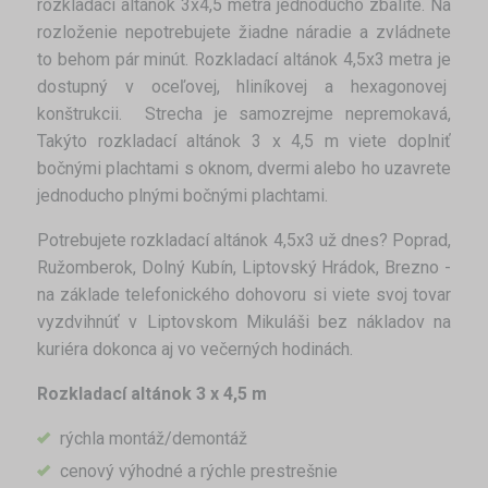
rozkladací altánok 3x4,5 metra jednoducho zbalíte. Na
rozloženie nepotrebujete žiadne náradie a zvládnete
to behom pár minút. Rozkladací altánok 4,5x3 metra je
dostupný v oceľovej, hliníkovej a hexagonovej
konštrukcii. Strecha je samozrejme nepremokavá,
Takýto rozkladací altánok 3 x 4,5 m viete doplniť
bočnými plachtami s oknom, dvermi alebo ho uzavrete
jednoducho plnými bočnými plachtami.
Potrebujete rozkladací altánok 4,5x3 už dnes? Poprad,
Ružomberok, Dolný Kubín, Liptovský Hrádok, Brezno -
na základe telefonického dohovoru si viete svoj tovar
vyzdvihnúť v Liptovskom Mikuláši bez nákladov na
kuriéra dokonca aj vo večerných hodinách.
Rozkladací altánok 3 x 4,5 m
rýchla montáž/demontáž
cenový výhodné a rýchle prestrešnie