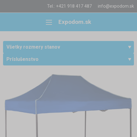
Tel.: +421 918 417 487
info@expodom.sk
Expodom.sk
Všetky rozmery stanov
Príslušenstvo