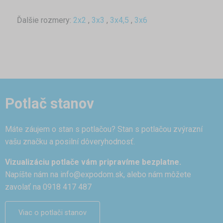
Ďalšie rozmery:
2x2
,
3x3
,
3x4,5
,
3x6
Potlač stanov
Máte záujem o stan s potlačou? Stan s potlačou zvýrazní
vašu značku a posilní dôveryhodnosť.
Vizualizáciu potlače vám pripravíme bezplatne.
Napíšte nám na
info@expodom.sk
, alebo nám môžete
zavolať na 0918 417 487
Viac o potlači stanov