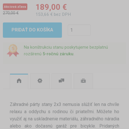
189,00 €
Akciová zľava
270,00 €
153,66 € bez DPH
PRIDAŤ DO KOŠÍKA
Na konštrukciu stanu poskytujeme bezplatnú
rozšírenú
5-ročnú záruku
.
Záhradné párty stany 2x3 nemusia slúžiť len na chvíle
relaxu a oddychu s rodinou či priateľmi. Môžete ho
využiť aj na uskladnenie materiálu, záhradného náradia
alebo ako dočasnú garáž pre bicykle. Pridaných