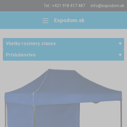
Tel.: +421 918 417 487
info@expodom.sk
Expodom.sk
Všetky rozmery stanov
Príslušenstvo