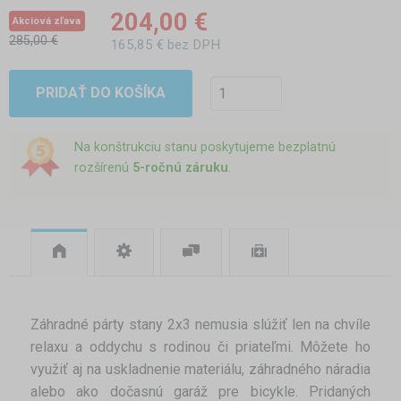
204,00 €
Akciová zľava
285,00 €
165,85 € bez DPH
PRIDAŤ DO KOŠÍKA
Na konštrukciu stanu poskytujeme bezplatnú
rozšírenú
5-ročnú záruku
.
Záhradné párty stany 2x3 nemusia slúžiť len na chvíle
relaxu a oddychu s rodinou či priateľmi. Môžete ho
využiť aj na uskladnenie materiálu, záhradného náradia
alebo ako dočasnú garáž pre bicykle. Pridaných