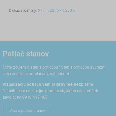
Ďalšie rozmery:
2x2
,
3x3
,
3x4,5
,
3x6
Potlač stanov
Máte záujem o stan s potlačou? Stan s potlačou zvýrazní
vašu značku a posilní dôveryhodnosť.
Vizualizáciu potlače vám pripravíme bezplatne.
Napíšte nám na
info@expodom.sk
, alebo nám môžete
zavolať na 0918 417 487
Viac o potlači stanov