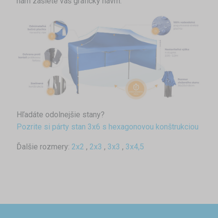
nám zašlete váš grafický návrh.
Hľadáte odolnejšie stany?
Pozrite si párty stan 3x6 s hexagonovou konštrukciou
Ďalšie rozmery:
2x2
,
2x3
,
3x3
,
3x4,5