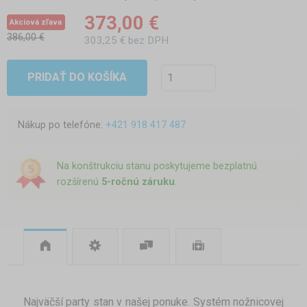
373,00 €
Akciová zľava
386,00 €
303,25 € bez DPH
PRIDAŤ DO KOŠÍKA
Nákup po telefóne:
+421 918 417 487
Na konštrukciu stanu poskytujeme bezplatnú
rozšírenú
5-ročnú záruku
.
Najväčší party stan v našej ponuke. Systém nožnicovej