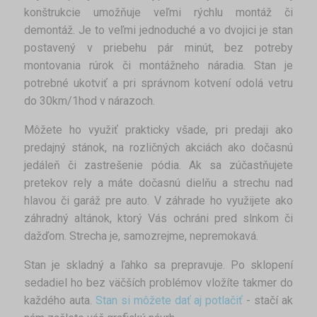
konštrukcie umožňuje veľmi rýchlu montáž či
demontáž. Je to veľmi jednoduché a vo dvojici je stan
postavený v priebehu pár minút, bez potreby
montovania rúrok či montážneho náradia. Stan je
potrebné ukotviť a pri správnom kotvení odolá vetru
do 30km/1hod v nárazoch.
Môžete ho využiť prakticky všade, pri predaji ako
predajný stánok, na rozličných akciách ako dočasnú
jedáleň či zastrešenie pódia. Ak sa zúčastňujete
pretekov rely a máte dočasnú dielňu a strechu nad
hlavou či garáž pre auto. V záhrade ho využijete ako
záhradný altánok, ktorý Vás ochráni pred slnkom či
dažďom. Strecha je, samozrejme, nepremokavá.
Stan je skladný a ľahko sa prepravuje. Po sklopení
sedadiel ho bez väčších problémov vložíte takmer do
každého auta.
Stan si môžete dať aj potlačiť
- stačí ak