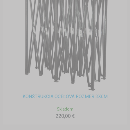
KONŠTRUKCIA OCEĽOVÁ ROZMER 3X6M
Skladom
220,00 €