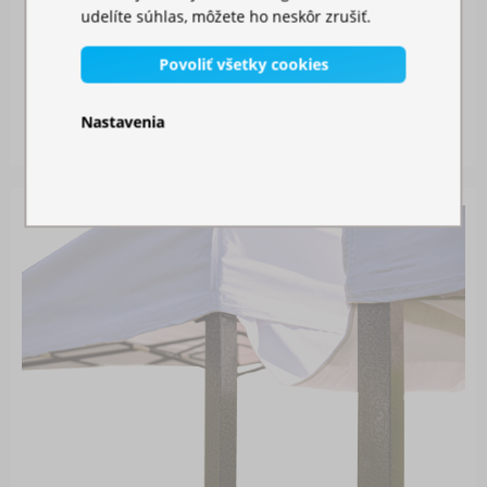
udelíte súhlas, môžete ho neskôr zrušiť.
MOSKYTIÉRA NA STAN
Povoliť všetky cookies
Skladom
Nastavenia
26,00 €