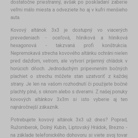
dostatočne priestranný, avšak po poskladaní zaberie
veľmi málo miesta a odveziete ho aj v kufri menšieho
auta.
Kovový altánok 3x3 je dostupný vo viacerých
prevedeniach - oceľová, hliníková a hliníková
hexagonová - takzvaná profi konštrukcia.
Nepremokavá strecha kovového altánku ochráni nielen
pred dažďom, vetrom, ale vytvorí príjemný chládok v
horúcich dňoch. Jednoduchým pripevnením bočných
plachiet o strechu môžete stan uzatvoriť z každej
strany. Je len na vašom rozhodnutí či použijete bočné
plachty plné, s oknom alebo s dverami. Z našej ponuky
kovových altánkov 3x3m si isto vyberie aj ten
najnáročnejší zákazník.
Potrebujete kovový altánok 3x3 už dnes? Poprad,
Ružomberok, Dolný Kubín, Liptovský Hrádok, Brezno -
na základe telefonického dohovoru si viete svoj tovar