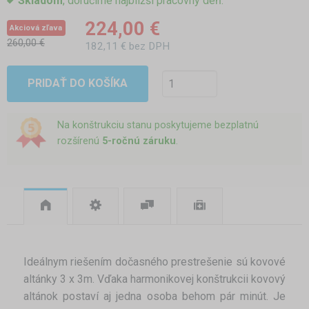
Skladom
, doručíme najbližší pracovný deň.
224,00 €
Akciová zľava
260,00 €
182,11 € bez DPH
PRIDAŤ DO KOŠÍKA
Na konštrukciu stanu poskytujeme bezplatnú
rozšírenú
5-ročnú záruku
.
Ideálnym riešením dočasného prestrešenie sú kovové
altánky 3 x 3m. Vďaka harmonikovej konštrukcii kovový
altánok postaví aj jedna osoba behom pár minút. Je