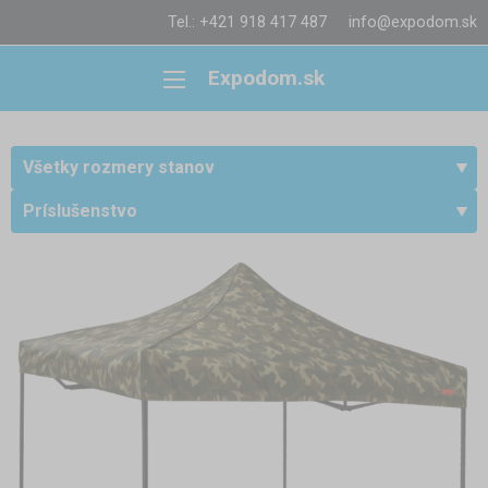
Tel.: +421 918 417 487
info@expodom.sk
Expodom.sk
Všetky rozmery stanov
Príslušenstvo