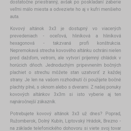
dostatočne priestranný, avšak po poskladaní zaberie
veľmi málo miesta a odveziete ho aj v kufri menšieho
auta.
Kovový altánok 3x3 je dostupný vo viacerých
prevedeniach - oceľová, hliníková a hliníková
hexagonová - takzvaná profi konštrukcia.
Nepremokavá strecha kovového altánku ochráni nielen
pred dažďom, vetrom, ale vytvorí príjemný chládok v
horúcich dňoch. Jednoduchým pripevnením bočných
plachiet o strechu môžete stan uzatvoriť z každej
strany. Je len na vašom rozhodnutí či použijete bočné
plachty plné, s oknom alebo s dverami. Z našej ponuky
kovových altánkov 3x3m si isto vyberie aj ten
najnáročnejší zákazník.
Potrebujete kovový altánok 3x3 už dnes? Poprad,
Ružomberok, Dolný Kubín, Liptovský Hrádok, Brezno -
na základe telefonického dohovoru si viete svoj tovar