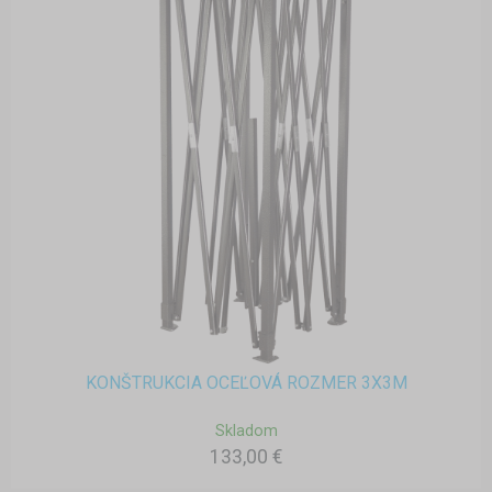
KONŠTRUKCIA OCEĽOVÁ ROZMER 3X3M
Skladom
133,00 €