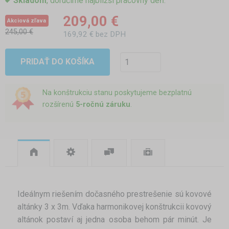
Skladom
, doručíme najbližší pracovný deň.
209,00 €
Akciová zľava
245,00 €
169,92 € bez DPH
PRIDAŤ DO KOŠÍKA
Na konštrukciu stanu poskytujeme bezplatnú
rozšírenú
5-ročnú záruku
.
Ideálnym riešením dočasného prestrešenie sú kovové
altánky 3 x 3m. Vďaka harmonikovej konštrukcii kovový
altánok postaví aj jedna osoba behom pár minút. Je