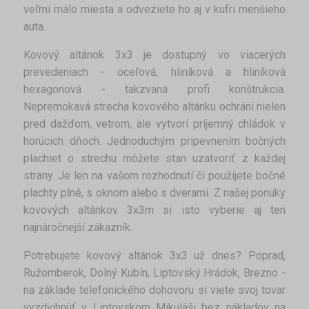
veľmi málo miesta a odveziete ho aj v kufri menšieho
auta.
Kovový altánok 3x3 je dostupný vo viacerých
prevedeniach - oceľová, hliníková a hliníková
hexagonová - takzvaná profi konštrukcia.
Nepremokavá strecha kovového altánku ochráni nielen
pred dažďom, vetrom, ale vytvorí príjemný chládok v
horúcich dňoch. Jednoduchým pripevnením bočných
plachiet o strechu môžete stan uzatvoriť z každej
strany. Je len na vašom rozhodnutí či použijete bočné
plachty plné, s oknom alebo s dverami. Z našej ponuky
kovových altánkov 3x3m si isto vyberie aj ten
najnáročnejší zákazník.
Potrebujete kovový altánok 3x3 už dnes? Poprad,
Ružomberok, Dolný Kubín, Liptovský Hrádok, Brezno -
na základe telefonického dohovoru si viete svoj tovar
vyzdvihnúť v Liptovskom Mikuláši bez nákladov na