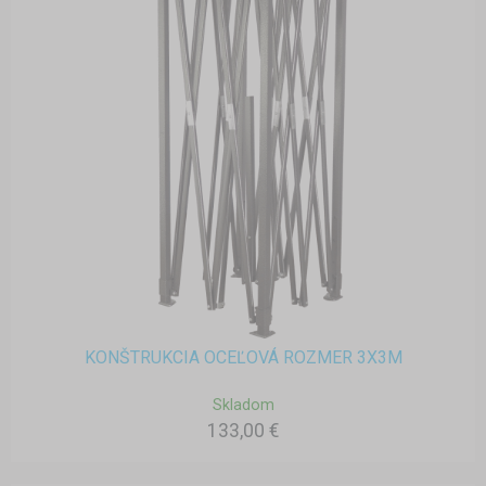
KONŠTRUKCIA OCEĽOVÁ ROZMER 3X3M
Skladom
133,00 €