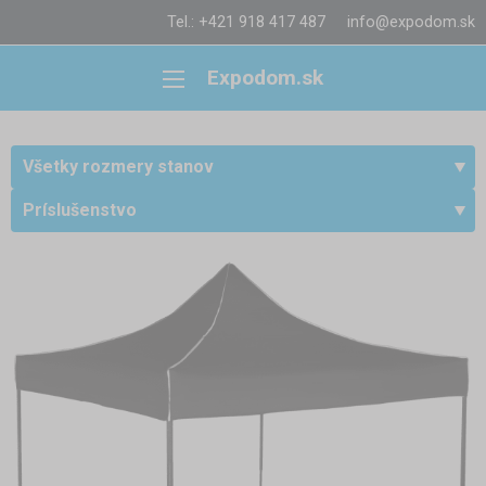
Tel.: +421 918 417 487
info@expodom.sk
Expodom.sk
Všetky rozmery stanov
Príslušenstvo