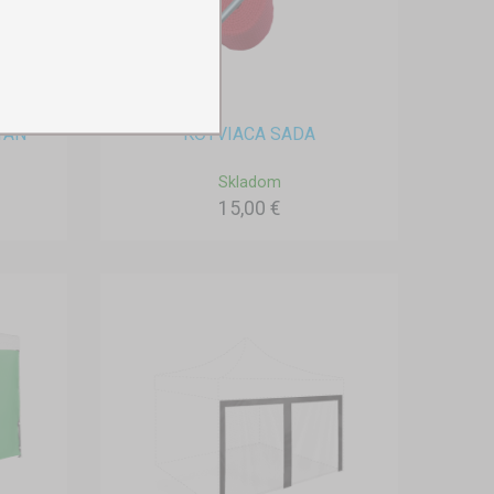
TAN
KOTVIACA SADA
Skladom
15,00 €