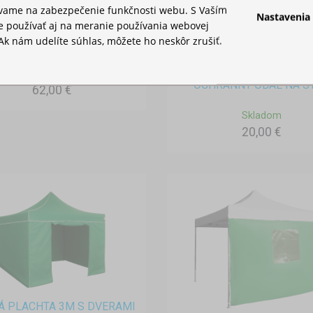
ívame na zabezpečenie funkčnosti webu. S Vaším
Nastavenia
 používať aj na meranie používania webovej
Ak nám udelíte súhlas, môžete ho neskôr zrušiť.
AŠKA NA PÁRTY STAN
Skladom
OCHRANNÝ OBAL NA S
62,00 €
Skladom
20,00 €
Á PLACHTA 3M S DVERAMI