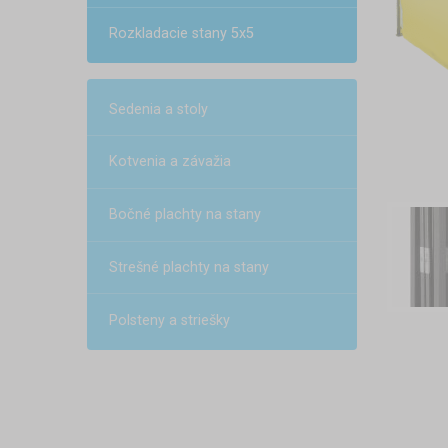
Rozkladacie stany 5x5
Sedenia a stoly
Kotvenia a závažia
Bočné plachty na stany
Strešné plachty na stany
Polsteny a striešky