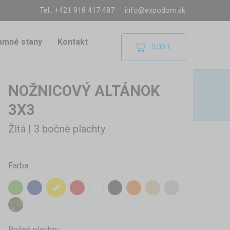
Tel.: +421 918 417 487
info@expodom.sk
amné stany
Kontakt
0,00 €
NOŽNICOVÝ ALTÁNOK
3X3
Žltá | 3 bočné plachty
Farba:
Bočné plachty: