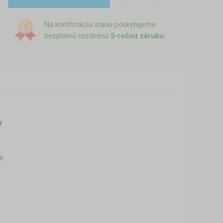
Na konštrukciu stanu poskytujeme
bezplatnú rozšírenú
5-ročnú záruku
.
y
e