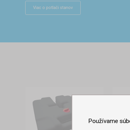
Viac o potlači stanov
Používame súb