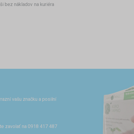
ši bez nákladov na kuriéra
razní vašu značku a posilní
te zavolať na 0918 417 487