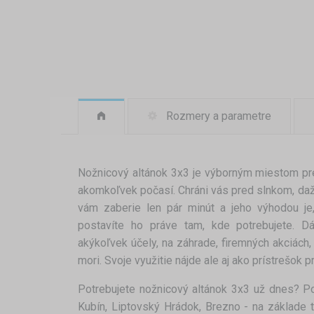
Rozmery a parametre
Nožnicový altánok 3x3 je výborným miestom pr
akomkoľvek počasí. Chráni vás pred slnkom, da
vám zaberie len pár minút a jeho výhodou je
postavíte ho práve tam, kde potrebujete. D
akýkoľvek účely, na záhrade, firemných akciách,
mori. Svoje využitie nájde ale aj ako prístrešok pr
Potrebujete nožnicový altánok 3x3 už dnes? P
Kubín, Liptovský Hrádok, Brezno - na základe 