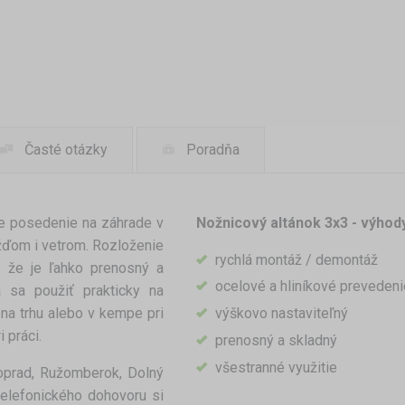
Časté otázky
Poradňa
e posedenie na záhrade v
Nožnicový altánok 3x3 - výhod
žďom i vetrom. Rozloženie
rychlá montáž / demontáž
, že je ľahko prenosný a
ocelové a hliníkové prevedeni
á sa použiť prakticky na
 na trhu alebo v kempe pri
výškovo nastaviteľný
i práci.
prenosný a skladný
všestranné využitie
oprad, Ružomberok, Dolný
telefonického dohovoru si