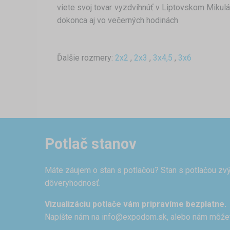
viete svoj tovar vyzdvihnúť v Liptovskom Mikulá
dokonca aj vo večerných hodinách
Ďalšie rozmery:
2x2
,
2x3
,
3x4,5
,
3x6
Potlač stanov
Máte záujem o stan s potlačou? Stan s potlačou zvý
dôveryhodnosť.
Vizualizáciu potlače vám pripravíme bezplatne.
Napíšte nám na
info@expodom.sk
, alebo nám môže