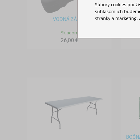
Súbory cookies použ
súhlasom ich budeme
stránky a marketing. 
VODNÁ ZÁŤAŽ
T
Skladom
26,00 €
BOČN