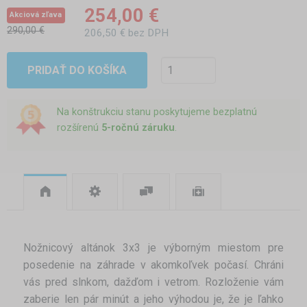
254,00 €
Akciová zľava
290,00 €
206,50 € bez DPH
PRIDAŤ DO KOŠÍKA
Na konštrukciu stanu poskytujeme bezplatnú
rozšírenú
5-ročnú záruku
.
Nožnicový altánok 3x3 je výborným miestom pre
posedenie na záhrade v akomkoľvek počasí. Chráni
vás pred slnkom, dažďom i vetrom. Rozloženie vám
zaberie len pár minút a jeho výhodou je, že je ľahko