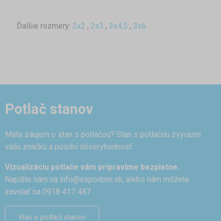
Ďalšie rozmery:
2x2
,
2x3
,
3x4,5
,
3x6
Potlač stanov
Máte záujem o stan s potlačou? Stan s potlačou zvýrazní
vašu značku a posilní dôveryhodnosť.
Vizualizáciu potlače vám pripravíme bezplatne.
Napíšte nám na
info@expodom.sk
, alebo nám môžete
zavolať na 0918 417 487
Viac o potlači stanov