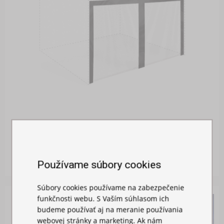
MOSKYTIÉRA NA STAN
Skladom
26,00 €
Používame súbory cookies
Súbory cookies používame na zabezpečenie
funkčnosti webu. S Vaším súhlasom ich
budeme používať aj na meranie používania
webovej stránky a marketing. Ak nám