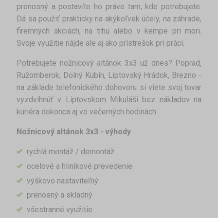
prenosný a postavíte ho práve tam, kde potrebujete.
Dá sa použiť prakticky na akýkoľvek účely, na záhrade,
firemných akciách, na trhu alebo v kempe pri mori.
Svoje využitie nájde ale aj ako prístrešok pri práci.
Potrebujete nožnicový altánok 3x3 už dnes? Poprad,
Ružomberok, Dolný Kubín, Liptovský Hrádok, Brezno -
na základe telefonického dohovoru si viete svoj tovar
vyzdvihnúť v Liptovskom Mikuláši bez nákladov na
kuriéra dokonca aj vo večerných hodinách
Nožnicový altánok 3x3 - výhody
rychlá montáž / demontáž
ocelové a hliníkové prevedenie
výškovo nastaviteľný
prenosný a skladný
všestranné využitie