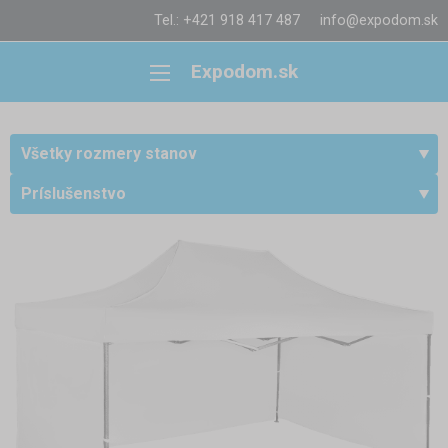
Tel.: +421 918 417 487
info@expodom.sk
Expodom.sk
Všetky rozmery stanov
Príslušenstvo