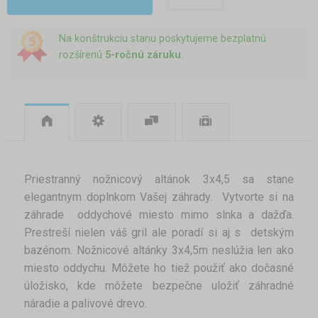
Na konštrukciu stanu poskytujeme bezplatnú
rozšírenú
5-ročnú záruku
.
Priestranný nožnicový altánok 3x4,5 sa stane
elegantnym doplnkom Vašej záhrady. Vytvorte si na
záhrade oddychové miesto mimo slnka a dažďa.
Prestreší nielen váš gril ale poradí si aj s detským
bazénom. Nožnicové altánky 3x4,5m neslúžia len ako
miesto oddychu. Môžete ho tiež použiť ako dočasné
úložisko, kde môžete bezpečne uložiť záhradné
náradie a palivové drevo.