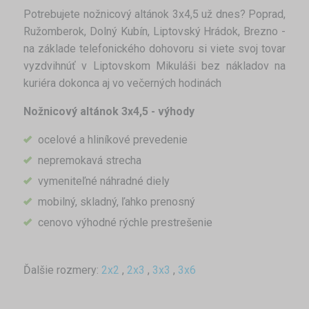
Potrebujete nožnicový altánok 3x4,5 už dnes? Poprad,
Ružomberok, Dolný Kubín, Liptovský Hrádok, Brezno -
na základe telefonického dohovoru si viete svoj tovar
vyzdvihnúť v Liptovskom Mikuláši bez nákladov na
kuriéra dokonca aj vo večerných hodinách
Nožnicový altánok 3x4,5 - výhody
ocelové a hliníkové prevedenie
nepremokavá strecha
vymeniteľné náhradné diely
mobilný, skladný, ľahko prenosný
cenovo výhodné rýchle prestrešenie
Ďalšie rozmery:
2x2
,
2x3
,
3x3
,
3x6