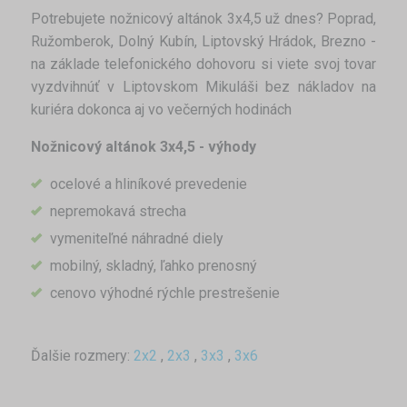
Potrebujete nožnicový altánok 3x4,5 už dnes? Poprad,
Ružomberok, Dolný Kubín, Liptovský Hrádok, Brezno -
na základe telefonického dohovoru si viete svoj tovar
vyzdvihnúť v Liptovskom Mikuláši bez nákladov na
kuriéra dokonca aj vo večerných hodinách
Nožnicový altánok 3x4,5 - výhody
ocelové a hliníkové prevedenie
nepremokavá strecha
vymeniteľné náhradné diely
mobilný, skladný, ľahko prenosný
cenovo výhodné rýchle prestrešenie
Ďalšie rozmery:
2x2
,
2x3
,
3x3
,
3x6