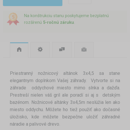
Na konštrukciu stanu poskytujeme bezplatnú
rozšírenú
5-ročnú záruku
.
Priestranný nožnicový altánok 3x4,5 sa stane
elegantnym doplnkom Vašej záhrady. Vytvorte si na
záhrade oddychové miesto mimo slnka a dažďa.
Prestreší nielen váš gril ale poradí si aj s detským
bazénom. Nožnicové altánky 3x4,5m neslúžia len ako
miesto oddychu. Môžete ho tiež použiť ako dočasné
úložisko, kde môžete bezpečne uložiť záhradné
náradie a palivové drevo.